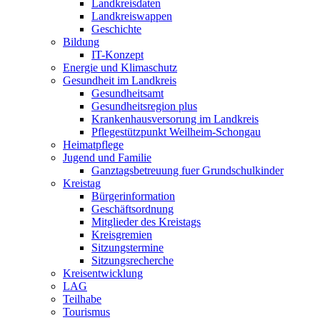
Landkreisdaten
Landkreiswappen
Geschichte
Bildung
IT-Konzept
Energie und Klimaschutz
Gesundheit im Landkreis
Gesundheitsamt
Gesundheitsregion plus
Krankenhausversorung im Landkreis
Pflegestützpunkt Weilheim-Schongau
Heimatpflege
Jugend und Familie
Ganztagsbetreuung fuer Grundschulkinder
Kreistag
Bürgerinformation
Geschäftsordnung
Mitglieder des Kreistags
Kreisgremien
Sitzungstermine
Sitzungsrecherche
Kreisentwicklung
LAG
Teilhabe
Tourismus