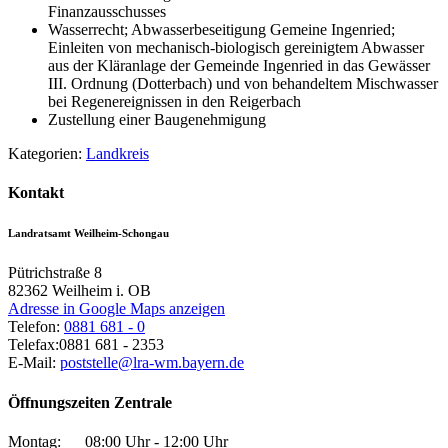
Finanzausschusses
Wasserrecht; Abwasserbeseitigung Gemeine Ingenried;
Einleiten von mechanisch-biologisch gereinigtem Abwasser
aus der Kläranlage der Gemeinde Ingenried in das Gewässer
III. Ordnung (Dotterbach) und von behandeltem Mischwasser
bei Regenereignissen in den Reigerbach
Zustellung einer Baugenehmigung
Kategorien:
Landkreis
Kontakt
Landratsamt Weilheim-Schongau
Pütrichstraße 8
82362
Weilheim i. OB
Adresse in Google Maps anzeigen
Telefon:
0881 681 - 0
Telefax:
0881 681 - 2353
E-Mail:
poststelle@lra-wm.bayern.de
Öffnungszeiten Zentrale
Montag:
08:00 Uhr - 12:00 Uhr