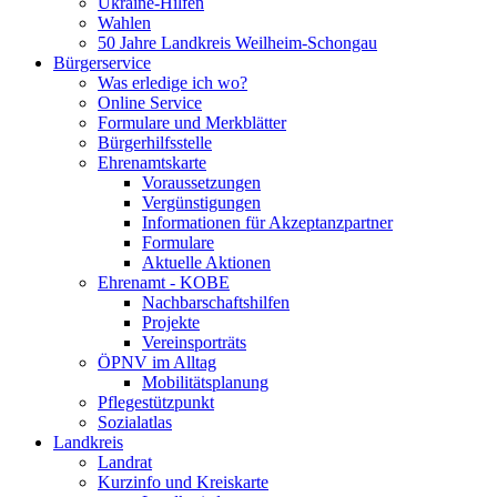
Ukraine-Hilfen
Wahlen
50 Jahre Landkreis Weilheim-Schongau
Bürgerservice
Was erledige ich wo?
Online Service
Formulare und Merkblätter
Bürgerhilfsstelle
Ehrenamtskarte
Voraussetzungen
Vergünstigungen
Informationen für Akzeptanzpartner
Formulare
Aktuelle Aktionen
Ehrenamt - KOBE
Nachbarschaftshilfen
Projekte
Vereinsporträts
ÖPNV im Alltag
Mobilitätsplanung
Pflegestützpunkt
Sozialatlas
Landkreis
Landrat
Kurzinfo und Kreiskarte