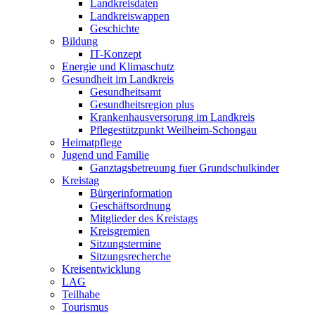
Landkreisdaten
Landkreiswappen
Geschichte
Bildung
IT-Konzept
Energie und Klimaschutz
Gesundheit im Landkreis
Gesundheitsamt
Gesundheitsregion plus
Krankenhausversorung im Landkreis
Pflegestützpunkt Weilheim-Schongau
Heimatpflege
Jugend und Familie
Ganztagsbetreuung fuer Grundschulkinder
Kreistag
Bürgerinformation
Geschäftsordnung
Mitglieder des Kreistags
Kreisgremien
Sitzungstermine
Sitzungsrecherche
Kreisentwicklung
LAG
Teilhabe
Tourismus