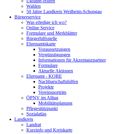
Ukraine-Hilfen
Wahlen
50 Jahre Landkreis Weilheim-Schongau
Bürgerservice
Was erledige ich wo?
Online Service
Formulare und Merkblätter
Bürgerhilfsstelle
Ehrenamtskarte
Voraussetzungen
Vergünstigungen
Informationen für Akzeptanzpartner
Formulare
Aktuelle Aktionen
Ehrenamt - KOBE
Nachbarschaftshilfen
Projekte
Vereinsporträts
ÖPNV im Alltag
Mobilitätsplanung
Pflegestützpunkt
Sozialatlas
Landkreis
Landrat
Kurzinfo und Kreiskarte