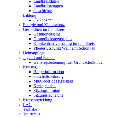
Landkreisdaten
Landkreiswappen
Geschichte
Bildung
IT-Konzept
Energie und Klimaschutz
Gesundheit im Landkreis
Gesundheitsamt
Gesundheitsregion plus
Krankenhausversorung im Landkreis
Pflegestützpunkt Weilheim-Schongau
Heimatpflege
Jugend und Familie
Ganztagsbetreuung fuer Grundschulkinder
Kreistag
Bürgerinformation
Geschäftsordnung
Mitglieder des Kreistags
Kreisgremien
Sitzungstermine
Sitzungsrecherche
Kreisentwicklung
LAG
Teilhabe
Tourismus