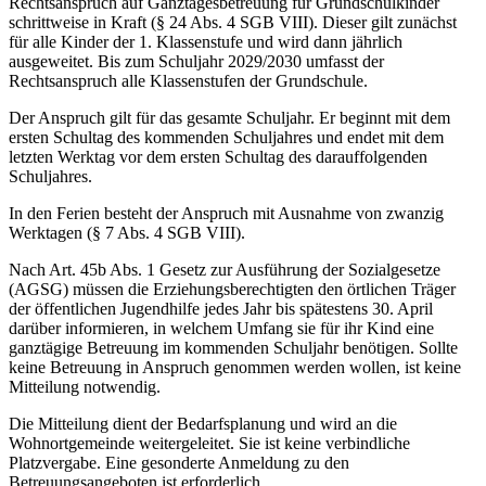
Rechtsanspruch auf Ganztagesbetreuung für Grundschulkinder
schrittweise in Kraft (§ 24 Abs. 4 SGB VIII). Dieser gilt zunächst
für alle Kinder der 1. Klassenstufe und wird dann jährlich
ausgeweitet. Bis zum Schuljahr 2029/2030 umfasst der
Rechtsanspruch alle Klassenstufen der Grundschule.
Der Anspruch gilt für das gesamte Schuljahr. Er beginnt mit dem
ersten Schultag des kommenden Schuljahres und endet mit dem
letzten Werktag vor dem ersten Schultag des darauffolgenden
Schuljahres.
In den Ferien besteht der Anspruch mit Ausnahme von zwanzig
Werktagen (§ 7 Abs. 4 SGB VIII).
Nach Art. 45b Abs. 1 Gesetz zur Ausführung der Sozialgesetze
(AGSG) müssen die Erziehungsberechtigten den örtlichen Träger
der öffentlichen Jugendhilfe jedes Jahr bis spätestens 30. April
darüber informieren, in welchem Umfang sie für ihr Kind eine
ganztägige Betreuung im kommenden Schuljahr benötigen. Sollte
keine Betreuung in Anspruch genommen werden wollen, ist keine
Mitteilung notwendig.
Die Mitteilung dient der Bedarfsplanung und wird an die
Wohnortgemeinde weitergeleitet. Sie ist keine verbindliche
Platzvergabe. Eine gesonderte Anmeldung zu den
Betreuungsangeboten ist erforderlich.