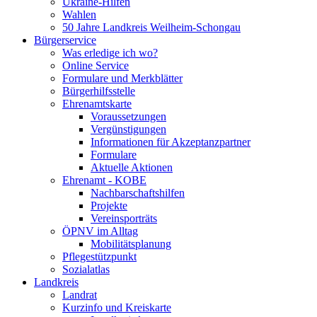
Ukraine-Hilfen
Wahlen
50 Jahre Landkreis Weilheim-Schongau
Bürgerservice
Was erledige ich wo?
Online Service
Formulare und Merkblätter
Bürgerhilfsstelle
Ehrenamtskarte
Voraussetzungen
Vergünstigungen
Informationen für Akzeptanzpartner
Formulare
Aktuelle Aktionen
Ehrenamt - KOBE
Nachbarschaftshilfen
Projekte
Vereinsporträts
ÖPNV im Alltag
Mobilitätsplanung
Pflegestützpunkt
Sozialatlas
Landkreis
Landrat
Kurzinfo und Kreiskarte