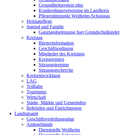
Gesundheitsregion plus
Krankenhausversorung im Landkreis
Pflegestützpunkt Weilheim-Schongau
Heimatpflege
Jugend und Familie
Ganztagsbetreuung fuer Grundschulkinder
Kreistag
Bürgerinformation
Geschäftsordnung
Mitglieder des Kreistags
Kreisgremien
Sitzungstermine
Sitzungsrecherche
Kreisentwicklung
LAG
Teilhabe
Tourismus
Wirtschaft
Städte, Märkte und Gemeinden
Behörden und Einrichtungen
Landratsamt
Geschäftsverteilungsplan
Amtsgebäude
Dienststelle Weilheim