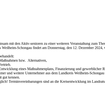
sam mit den Aktiv-senioren zu einer weiteren Veranstaltung zum The
eis Weilheim-Schongau findet am Donnerstag, den 12. Dezember 2024,
ehandelt:
e Maßnahmen bzw. Alternativen,
ertrieb.
 Entwicklung eines Maßnahmenplans, Finanzierung und gewerblicher R
hmer und weitere Unternehmer aus dem Landkreis Weilheim-Schongau p
it gut kennen.
glich! Terminvereinbarungen sind an die Kreisentwicklung im Landra