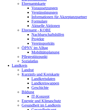
Ehrenamtskarte
Voraussetzungen
Vergünstigungen
Informationen für Akzeptanzpartner
Formulare
Aktuelle Aktionen
Ehrenamt - KOBE
Nachbarschaftshilfen
Projekte
Vereinsporträts
ÖPNV im Alltag
Mobilitätsplanung
Pflegestützpunkt
Sozialatlas
Landkreis
Landrat
Kurzinfo und Kreiskarte
Landkreisdaten
Landkreiswappen
Geschichte
Bildung
IT-Konzept
Energie und Klimaschutz
Gesundheit im Landkreis
Gesundheitsamt