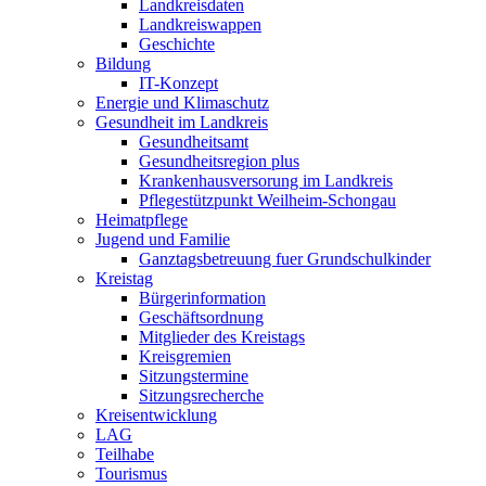
Landkreisdaten
Landkreiswappen
Geschichte
Bildung
IT-Konzept
Energie und Klimaschutz
Gesundheit im Landkreis
Gesundheitsamt
Gesundheitsregion plus
Krankenhausversorung im Landkreis
Pflegestützpunkt Weilheim-Schongau
Heimatpflege
Jugend und Familie
Ganztagsbetreuung fuer Grundschulkinder
Kreistag
Bürgerinformation
Geschäftsordnung
Mitglieder des Kreistags
Kreisgremien
Sitzungstermine
Sitzungsrecherche
Kreisentwicklung
LAG
Teilhabe
Tourismus