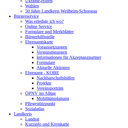
Ukraine-Hilfen
Wahlen
50 Jahre Landkreis Weilheim-Schongau
Bürgerservice
Was erledige ich wo?
Online Service
Formulare und Merkblätter
Bürgerhilfsstelle
Ehrenamtskarte
Voraussetzungen
Vergünstigungen
Informationen für Akzeptanzpartner
Formulare
Aktuelle Aktionen
Ehrenamt - KOBE
Nachbarschaftshilfen
Projekte
Vereinsporträts
ÖPNV im Alltag
Mobilitätsplanung
Pflegestützpunkt
Sozialatlas
Landkreis
Landrat
Kurzinfo und Kreiskarte