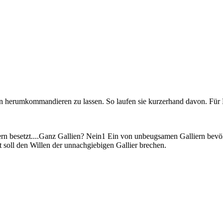
n herumkommandieren zu lassen. So laufen sie kurzerhand davon. Für Mam
rn besetzt....Ganz Gallien? Nein1 Ein von unbeugsamen Galliern bevölke
t soll den Willen der unnachgiebigen Gallier brechen.