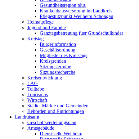
Gesundheitsregion plus
Krankenhausversorung im Landkreis
Pflegestützpunkt Weilheim-Schongau
Heimatpflege
Jugend und Familie
Ganztagsbetreuung fuer Grundschulkinder
Kreistag
Bürgerinformation
Geschäftsordnung
Mitglieder des Kreistags
Kreisgremien
Sitzungstermine
Sitzungsrecherche
Kreisentwicklung
LAG
Teilhabe
Tourismus
Wirtschaft
Städte, Märkte und Gemeinden
Behörden und Einrichtungen
Landratsamt
Geschäftsverteilungsplan
Amtsgebäude
Dienststelle Weilheim