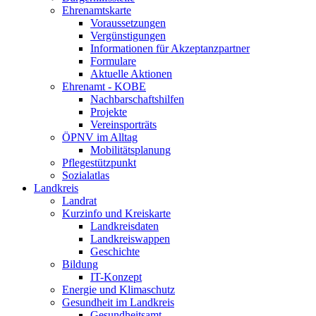
Ehrenamtskarte
Voraussetzungen
Vergünstigungen
Informationen für Akzeptanzpartner
Formulare
Aktuelle Aktionen
Ehrenamt - KOBE
Nachbarschaftshilfen
Projekte
Vereinsporträts
ÖPNV im Alltag
Mobilitätsplanung
Pflegestützpunkt
Sozialatlas
Landkreis
Landrat
Kurzinfo und Kreiskarte
Landkreisdaten
Landkreiswappen
Geschichte
Bildung
IT-Konzept
Energie und Klimaschutz
Gesundheit im Landkreis
Gesundheitsamt