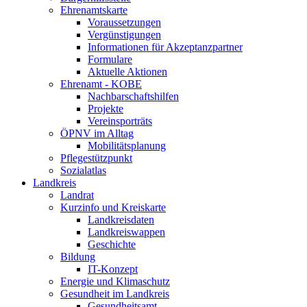
Ehrenamtskarte
Voraussetzungen
Vergünstigungen
Informationen für Akzeptanzpartner
Formulare
Aktuelle Aktionen
Ehrenamt - KOBE
Nachbarschaftshilfen
Projekte
Vereinsporträts
ÖPNV im Alltag
Mobilitätsplanung
Pflegestützpunkt
Sozialatlas
Landkreis
Landrat
Kurzinfo und Kreiskarte
Landkreisdaten
Landkreiswappen
Geschichte
Bildung
IT-Konzept
Energie und Klimaschutz
Gesundheit im Landkreis
Gesundheitsamt