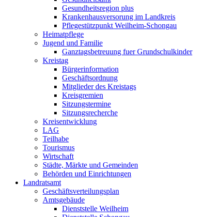
Gesundheitsregion plus
Krankenhausversorung im Landkreis
Pflegestützpunkt Weilheim-Schongau
Heimatpflege
Jugend und Familie
Ganztagsbetreuung fuer Grundschulkinder
Kreistag
Bürgerinformation
Geschäftsordnung
Mitglieder des Kreistags
Kreisgremien
Sitzungstermine
Sitzungsrecherche
Kreisentwicklung
LAG
Teilhabe
Tourismus
Wirtschaft
Städte, Märkte und Gemeinden
Behörden und Einrichtungen
Landratsamt
Geschäftsverteilungsplan
Amtsgebäude
Dienststelle Weilheim