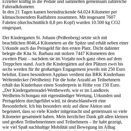
Erzieher kräftig in die Pedale und sammelten gemeinsam zahlreiche
Fahrradkilometer.
In den 21 Tagen kamen beeindruckende 64.024 Kilometer per
klimaschonendem Radfahren zusammen. Mit insgesamt 7607
Fahrten (durchschnittlich 8,8 pro Kopf) wurden 10.500 kg CO2
eingespart.
Der Kindergarten St. Johann (Peißenberg) setzte sich mit
beachtlichen 8046,4 Kilometern an die Spitze und erhält neben einer
Urkunde auch das Preisgeld für den ersten Platz. Dicht dahinter
belegte die Kita St. Barbara mit stolzen 7447 Kilometern den
zweiten Platz – nachdem sie im Vorjahr noch ganz oben auf dem
Treppchen stand. Auch die Kindergärten auf den Plätzen zwei bis
sechs werden für ihr großartiges Engagement jeweils mit 250 Euro
belohnt. Einen besonderen Applaus verdient das BRK Kinderhaus
Weltentdecker (Weilheim): Für die hohe Anzahl an Teilnehmern
erhält das Kinderhaus einen Sonderpreis in Höhe von 150 Euro.
„Der Kindergartenradel-Wettbewerb, wie er im Landkreis
Weilheim-Schongau mit eigenständiger Wertung, Urkunden und
Preisgeldern durchgeführt wird, ist deutschlandweit eine
Besonderheit. Ich bin besonders stolz auf diese Aktion und
begeistert, dass so viele Kinder mitgemacht und gemeinsam so viele
Kilometer gesammelt haben. Mein herzlicher Dank gilt allen kleinen
und großen Teilnehmerinnen und Teilnehmern – ihr habt gezeigt,
wie viel Spaß nachhaltige Mobilität und Bewegung im Alltag