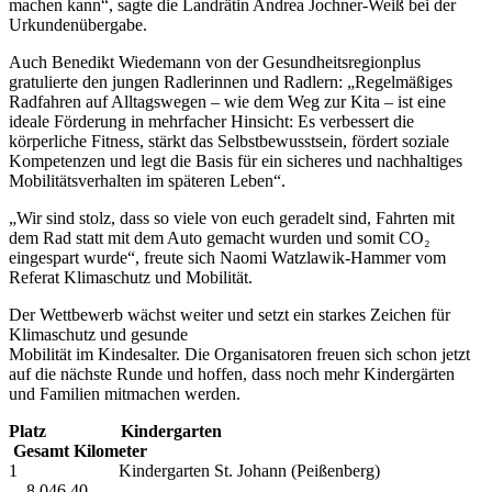
machen kann“, sagte die Landrätin Andrea Jochner-Weiß bei der
Urkundenübergabe.
Auch Benedikt Wiedemann von der Gesundheitsregionplus
gratulierte den jungen Radlerinnen und Radlern: „Regelmäßiges
Radfahren auf Alltagswegen – wie dem Weg zur Kita – ist eine
ideale Förderung in mehrfacher Hinsicht: Es verbessert die
körperliche Fitness, stärkt das Selbstbewusstsein, fördert soziale
Kompetenzen und legt die Basis für ein sicheres und nachhaltiges
Mobilitätsverhalten im späteren Leben“.
„Wir sind stolz, dass so viele von euch geradelt sind, Fahrten mit
dem Rad statt mit dem Auto gemacht wurden und somit CO₂
eingespart wurde“, freute sich Naomi Watzlawik-Hammer vom
Referat Klimaschutz und Mobilität.
Der Wettbewerb wächst weiter und setzt ein starkes Zeichen für
Klimaschutz und gesunde
Mobilität im Kindesalter. Die Organisatoren freuen sich schon jetzt
auf die nächste Runde und hoffen, dass noch mehr Kindergärten
und Familien mitmachen werden.
Platz
Kindergarten
Gesamt Kilometer
1 Kindergarten St. Johann (Peißenberg)
8.046,40