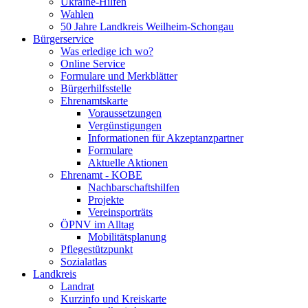
Ukraine-Hilfen
Wahlen
50 Jahre Landkreis Weilheim-Schongau
Bürgerservice
Was erledige ich wo?
Online Service
Formulare und Merkblätter
Bürgerhilfsstelle
Ehrenamtskarte
Voraussetzungen
Vergünstigungen
Informationen für Akzeptanzpartner
Formulare
Aktuelle Aktionen
Ehrenamt - KOBE
Nachbarschaftshilfen
Projekte
Vereinsporträts
ÖPNV im Alltag
Mobilitätsplanung
Pflegestützpunkt
Sozialatlas
Landkreis
Landrat
Kurzinfo und Kreiskarte