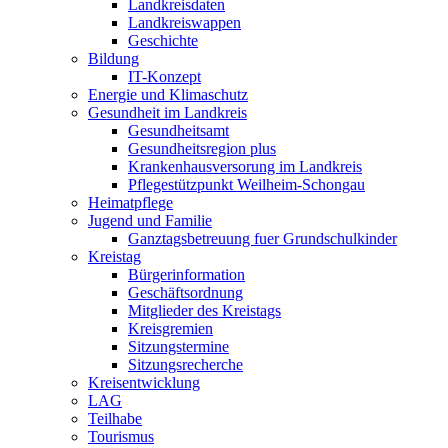
Landkreisdaten
Landkreiswappen
Geschichte
Bildung
IT-Konzept
Energie und Klimaschutz
Gesundheit im Landkreis
Gesundheitsamt
Gesundheitsregion plus
Krankenhausversorung im Landkreis
Pflegestützpunkt Weilheim-Schongau
Heimatpflege
Jugend und Familie
Ganztagsbetreuung fuer Grundschulkinder
Kreistag
Bürgerinformation
Geschäftsordnung
Mitglieder des Kreistags
Kreisgremien
Sitzungstermine
Sitzungsrecherche
Kreisentwicklung
LAG
Teilhabe
Tourismus