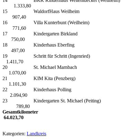
14 BRK Kinderhaus Weltentdecker (Weilheim)
1.333,80
15 WaldorfHaus Weilheim
907,40
16 Villa Kunterbunt (Weilheim)
771,60
17 Kindergarten Birkland
750,00
18 Kinderhaus Eberfing
497,00
19 Schritt für Schritt (Ingenried)
1.411,70
20 St. Michael Marnbach
1.070,00
21 KIM Kita (Penzberg)
1.101,30
22 Kinderhaus Polling
2.094,90
23 Kindergarten St. Michael (Peiting)
789,80
Gesamtkilometer
64.023,70
Kategorien:
Landkreis