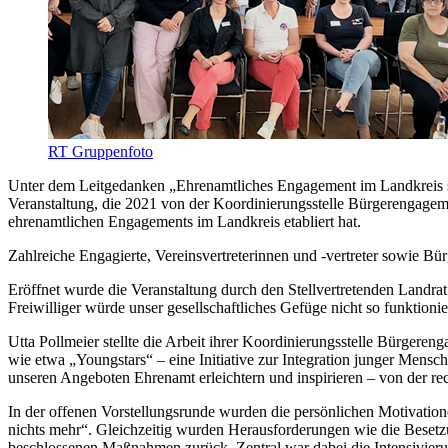
RT Gruppenfoto
Unter dem Leitgedanken „Ehrenamtliches Engagement im Landkreis stä
Veranstaltung, die 2021 von der Koordinierungsstelle Bürgerengagem
ehrenamtlichen Engagements im Landkreis etabliert hat.
Zahlreiche Engagierte, Vereinsvertreterinnen und -vertreter sowie 
Eröffnet wurde die Veranstaltung durch den Stellvertretenden Landra
Freiwilliger würde unser gesellschaftliches Gefüge nicht so funktionie
Utta Pollmeier stellte die Arbeit ihrer Koordinierungsstelle Bürgeren
wie etwa „Youngstars“ – eine Initiative zur Integration junger Mensc
unseren Angeboten Ehrenamt erleichtern und inspirieren – von der rec
In der offenen Vorstellungsrunde wurden die persönlichen Motivatio
nichts mehr“. Gleichzeitig wurden Herausforderungen wie die Besetzun
beschlossenen Maßnahmen zurück. Zentral war dabei die Intensivier