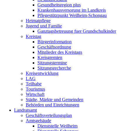
Gesundheitsregion plus
Krankenhausversorung im Landkreis
Pflegestützpunkt Weilheim-Schongau
Heimatpflege
Jugend und Familie
Ganztagsbetreuung fuer Grundschulkinder
Kreistag
Bürgerinformation
Geschäftsordnung
Mitglieder des Kreistags
Kreisgremien
Sitzungstermine
Sitzungsrecherche
Kreisentwicklung
LAG
Teilhabe
Tourismus
Wirtschaft
Städte, Märkte und Gemeinden
Behörden und Einrichtungen
Landratsamt
Geschäftsverteilungsplan
Amtsgebäude
Dienststelle Weilheim