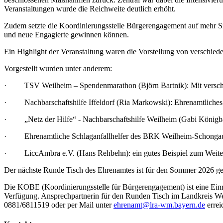
Veranstaltungen wurde die Reichweite deutlich erhöht.
Zudem setzte die Koordinierungsstelle Bürgerengagement auf mehr Sich
und neue Engagierte gewinnen können.
Ein Highlight der Veranstaltung waren die Vorstellung von verschie
Vorgestellt wurden unter anderem:
· TSV Weilheim – Spendenmarathon (Björn Bartnik): Mit verschieden
· Nachbarschaftshilfe Iffeldorf (Ria Markowski): Ehrenamtliches 
· „Netz der Hilfe“ - Nachbarschaftshilfe Weilheim (Gabi Königbaue
· Ehrenamtliche Schlaganfallhelfer des BRK Weilheim-Schongau (San
· LiccAmbra e.V. (Hans Rehbehn): ein gutes Beispiel zum Weiterb
Der nächste Runde Tisch des Ehrenamtes ist für den Sommer 2026 g
Die KOBE (Koordinierungsstelle für Bürgerengagement) ist eine Ein
Verfügung. Ansprechpartnerin für den Runden Tisch im Landkreis We
0881/6811519 oder per Mail unter
ehrenamt@lra-wm.bayern.de
errei