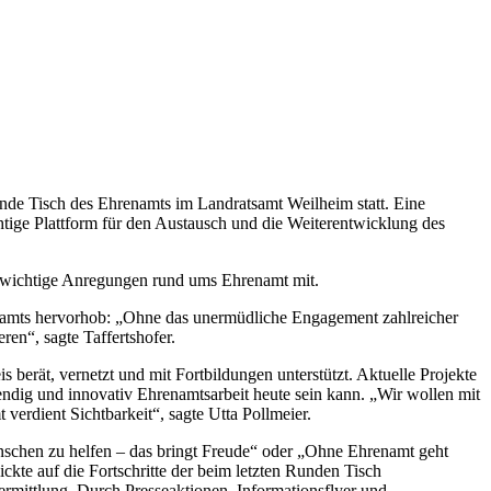
nde Tisch des Ehrenamts im Landratsamt Weilheim statt. Eine
tige Plattform für den Austausch und die Weiterentwicklung des
n wichtige Anregungen rund ums Ehrenamt mit.
renamts hervorhob: „Ohne das unermüdliche Engagement zahlreicher
ren“, sagte Taffertshofer.
 berät, vernetzt und mit Fortbildungen unterstützt. Aktuelle Projekte
bendig und innovativ Ehrenamtsarbeit heute sein kann. „Wir wollen mit
verdient Sichtbarkeit“, sagte Utta Pollmeier.
nschen zu helfen – das bringt Freude“ oder „Ohne Ehrenamt geht
ckte auf die Fortschritte der beim letzten Runden Tisch
mittlung. Durch Presseaktionen, Informationsflyer und