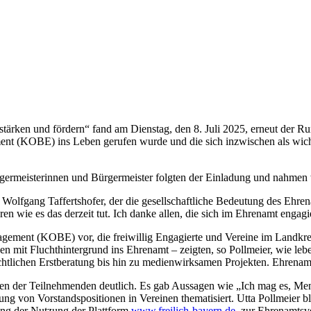
rken und fördern“ fand am Dienstag, den 8. Juli 2025, erneut der Ru
ent (KOBE) ins Leben gerufen wurde und die sich inzwischen als wich
Bürgermeisterinnen und Bürgermeister folgten der Einladung und nahme
t Wolfgang Taffertshofer, der die gesellschaftliche Bedeutung des Eh
ren wie es das derzeit tut. Ich danke allen, die sich im Ehrenamt engagie
gagement (KOBE) vor, die freiwillig Engagierte und Vereine im Landkreis
hen mit Fluchthintergrund ins Ehrenamt – zeigten, so Pollmeier, wie le
htlichen Erstberatung bis hin zu medienwirksamen Projekten. Ehrenamt 
nen der Teilnehmenden deutlich. Es gab Aussagen wie „Ich mag es, Me
g von Vorstandspositionen in Vereinen thematisiert. Utta Pollmeier bli
ung der Nutzung der Plattform
www.freilich-bayern.de
zur Ehrenamtsver