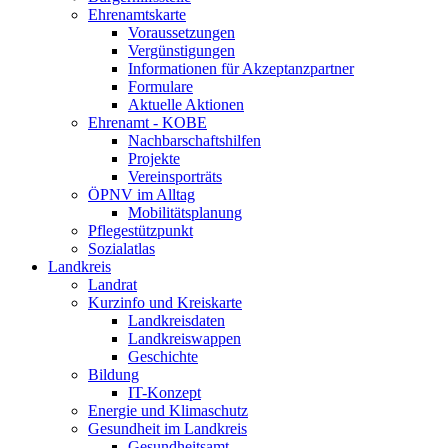
Ehrenamtskarte
Voraussetzungen
Vergünstigungen
Informationen für Akzeptanzpartner
Formulare
Aktuelle Aktionen
Ehrenamt - KOBE
Nachbarschaftshilfen
Projekte
Vereinsporträts
ÖPNV im Alltag
Mobilitätsplanung
Pflegestützpunkt
Sozialatlas
Landkreis
Landrat
Kurzinfo und Kreiskarte
Landkreisdaten
Landkreiswappen
Geschichte
Bildung
IT-Konzept
Energie und Klimaschutz
Gesundheit im Landkreis
Gesundheitsamt