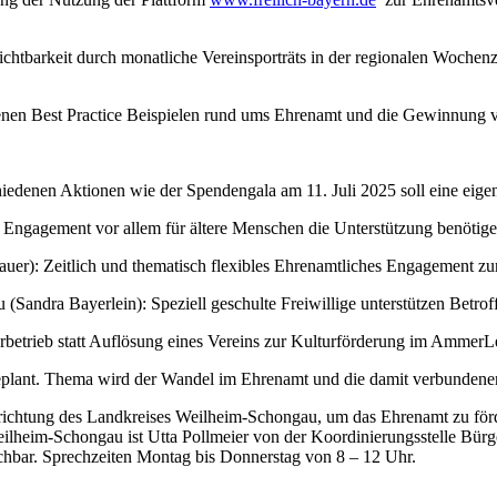
tbarkeit durch monatliche Vereinsporträts in der regionalen Wochenzei
denen Best Practice Beispielen rund ums Ehrenamt und die Gewinnung 
en Aktionen wie der Spendengala am 11. Juli 2025 soll eine eigene 
Engagement vor allem für ältere Menschen die Unterstützung benötig
r): Zeitlich und thematisch flexibles Ehrenamtliches Engagement zur
dra Bayerlein): Speziell geschulte Freiwillige unterstützen Betroff
etrieb statt Auflösung eines Vereins zur Kulturförderung im Ammer
eplant. Thema wird der Wandel im Ehrenamt und die damit verbunden
richtung des Landkreises Weilheim-Schongau, um das Ehrenamt zu för
ilheim-Schongau ist Utta Pollmeier von der Koordinierungsstelle Bür
chbar. Sprechzeiten Montag bis Donnerstag von 8 – 12 Uhr.