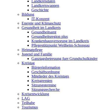
Landkreisdaten
Landkreiswappen
Geschichte
Bildung
IT-Konzept
Energie und Klimaschutz
Gesundheit im Landkreis
Gesundheitsamt
Gesundheitsregion plus
Krankenhausversorung im Landkreis
Pflegestützpunkt Weilheim-Schongau
Heimatpflege
Jugend und Familie
Ganztagsbetreuung fuer Grundschulkinder
Kreistag
Bürgerinformation
Geschäftsordnung
Mitglieder des Kreistags
Kreisgremien
Sitzungstermine
Sitzungsrecherche
Kreisentwicklung
LAG
Teilhabe
Tourismus