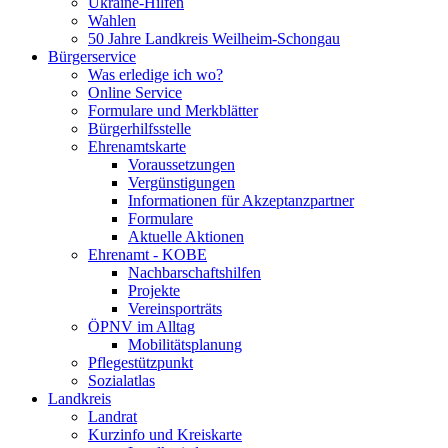
Ukraine-Hilfen
Wahlen
50 Jahre Landkreis Weilheim-Schongau
Bürgerservice
Was erledige ich wo?
Online Service
Formulare und Merkblätter
Bürgerhilfsstelle
Ehrenamtskarte
Voraussetzungen
Vergünstigungen
Informationen für Akzeptanzpartner
Formulare
Aktuelle Aktionen
Ehrenamt - KOBE
Nachbarschaftshilfen
Projekte
Vereinsporträts
ÖPNV im Alltag
Mobilitätsplanung
Pflegestützpunkt
Sozialatlas
Landkreis
Landrat
Kurzinfo und Kreiskarte