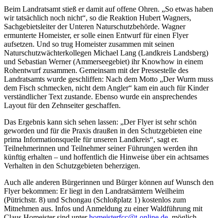
Beim Landratsamt stieß er damit auf offene Ohren. „So etwas haben
wir tatsächlich noch nicht“, so die Reaktion Hubert Wagners,
Sachgebietsleiter der Unteren Naturschutzbehörde. Wagner
ermunterte Homeister, er solle einen Entwurf für einen Flyer
aufsetzen. Und so trug Homeister zusammen mit seinen
Naturschutzwächterkollegen Michael Lang (Landkreis Landsberg)
und Sebastian Werner (Ammerseegebiet) ihr Knowhow in einem
Rohentwurf zusammen. Gemeinsam mit der Pressestelle des
Landratsamts wurde geschliffen: Nach dem Motto „Der Wurm muss
dem Fisch schmecken, nicht dem Angler“ kam ein auch für Kinder
verständlicher Text zustande. Ebenso wurde ein ansprechendes
Layout für den Zehnseiter geschaffen.
Das Ergebnis kann sich sehen lassen: „Der Flyer ist sehr schön
geworden und für die Praxis draußen in den Schutzgebieten eine
prima Informationsquelle für unseren Landkreis“, sagt er.
Teilnehmerinnen und Teilnehmer seiner Führungen werden ihn
künftig erhalten – und hoffentlich die Hinweise über ein achtsames
Verhalten in den Schutzgebieten beherzigen.
Auch alle anderen Bürgerinnen und Bürger können auf Wunsch den
Flyer bekommen: Er liegt in den Landratsämtern Weilheim
(Pütrichstr. 8) und Schongau (Schloßplatz 1) kostenlos zum
Mitnehmen aus. Infos und Anmeldung zu einer Waldführung mit
Claus Homeister sind unter
homeisterfcc@t-online.de
möglich.