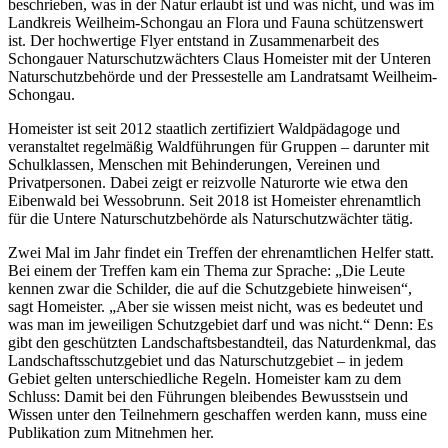
beschrieben, was in der Natur erlaubt ist und was nicht, und was im
Landkreis Weilheim-Schongau an Flora und Fauna schützenswert
ist. Der hochwertige Flyer entstand in Zusammenarbeit des
Schongauer Naturschutzwächters Claus Homeister mit der Unteren
Naturschutzbehörde und der Pressestelle am Landratsamt Weilheim-
Schongau.
Homeister ist seit 2012 staatlich zertifiziert Waldpädagoge und
veranstaltet regelmäßig Waldführungen für Gruppen – darunter mit
Schulklassen, Menschen mit Behinderungen, Vereinen und
Privatpersonen. Dabei zeigt er reizvolle Naturorte wie etwa den
Eibenwald bei Wessobrunn. Seit 2018 ist Homeister ehrenamtlich
für die Untere Naturschutzbehörde als Naturschutzwächter tätig.
Zwei Mal im Jahr findet ein Treffen der ehrenamtlichen Helfer statt.
Bei einem der Treffen kam ein Thema zur Sprache: „Die Leute
kennen zwar die Schilder, die auf die Schutzgebiete hinweisen“,
sagt Homeister. „Aber sie wissen meist nicht, was es bedeutet und
was man im jeweiligen Schutzgebiet darf und was nicht.“ Denn: Es
gibt den geschützten Landschaftsbestandteil, das Naturdenkmal, das
Landschaftsschutzgebiet und das Naturschutzgebiet – in jedem
Gebiet gelten unterschiedliche Regeln. Homeister kam zu dem
Schluss: Damit bei den Führungen bleibendes Bewusstsein und
Wissen unter den Teilnehmern geschaffen werden kann, muss eine
Publikation zum Mitnehmen her.