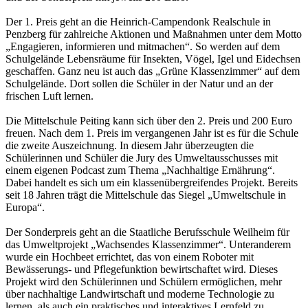
Der 1. Preis geht an die Heinrich-Campendonk Realschule in
Penzberg für zahlreiche Aktionen und Maßnahmen unter dem Motto
„Engagieren, informieren und mitmachen“. So werden auf dem
Schulgelände Lebensräume für Insekten, Vögel, Igel und Eidechsen
geschaffen. Ganz neu ist auch das „Grüne Klassenzimmer“ auf dem
Schulgelände. Dort sollen die Schüler in der Natur und an der
frischen Luft lernen.
Die Mittelschule Peiting kann sich über den 2. Preis und 200 Euro
freuen. Nach dem 1. Preis im vergangenen Jahr ist es für die Schule
die zweite Auszeichnung. In diesem Jahr überzeugten die
Schülerinnen und Schüler die Jury des Umweltausschusses mit
einem eigenen Podcast zum Thema „Nachhaltige Ernährung“.
Dabei handelt es sich um ein klassenübergreifendes Projekt. Bereits
seit 18 Jahren trägt die Mittelschule das Siegel „Umweltschule in
Europa“.
Der Sonderpreis geht an die Staatliche Berufsschule Weilheim für
das Umweltprojekt „Wachsendes Klassenzimmer“. Unteranderem
wurde ein Hochbeet errichtet, das von einem Roboter mit
Bewässerungs- und Pflegefunktion bewirtschaftet wird. Dieses
Projekt wird den Schülerinnen und Schülern ermöglichen, mehr
über nachhaltige Landwirtschaft und moderne Technologie zu
lernen, als auch ein praktisches und interaktives Lernfeld zu