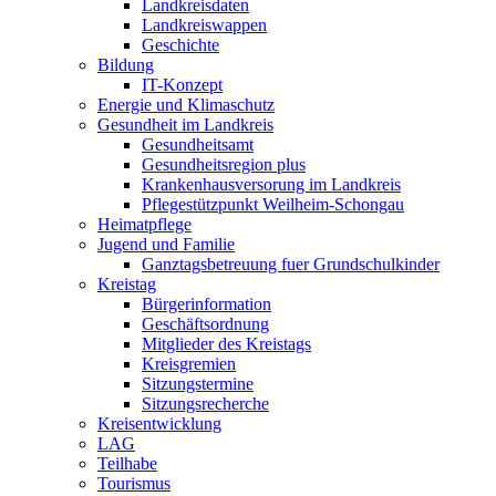
Landkreisdaten
Landkreiswappen
Geschichte
Bildung
IT-Konzept
Energie und Klimaschutz
Gesundheit im Landkreis
Gesundheitsamt
Gesundheitsregion plus
Krankenhausversorung im Landkreis
Pflegestützpunkt Weilheim-Schongau
Heimatpflege
Jugend und Familie
Ganztagsbetreuung fuer Grundschulkinder
Kreistag
Bürgerinformation
Geschäftsordnung
Mitglieder des Kreistags
Kreisgremien
Sitzungstermine
Sitzungsrecherche
Kreisentwicklung
LAG
Teilhabe
Tourismus