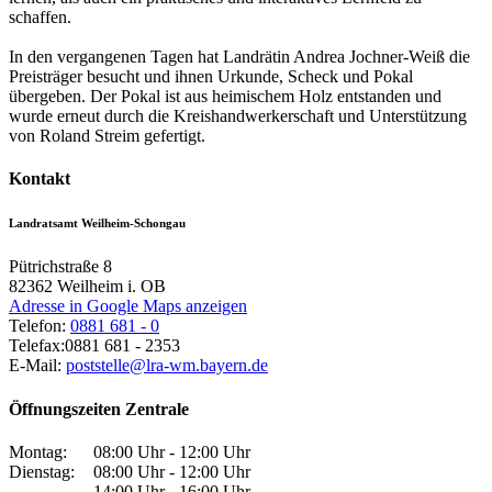
schaffen.
In den vergangenen Tagen hat Landrätin Andrea Jochner-Weiß die
Preisträger besucht und ihnen Urkunde, Scheck und Pokal
übergeben. Der Pokal ist aus heimischem Holz entstanden und
wurde erneut durch die Kreishandwerkerschaft und Unterstützung
von Roland Streim gefertigt.
Kontakt
Landratsamt Weilheim-Schongau
Pütrichstraße 8
82362
Weilheim i. OB
Adresse in Google Maps anzeigen
Telefon:
0881 681 - 0
Telefax:
0881 681 - 2353
E-Mail:
poststelle@lra-wm.bayern.de
Öffnungszeiten Zentrale
Montag:
08:00 Uhr - 12:00 Uhr
Dienstag:
08:00 Uhr - 12:00 Uhr
14:00 Uhr - 16:00 Uhr