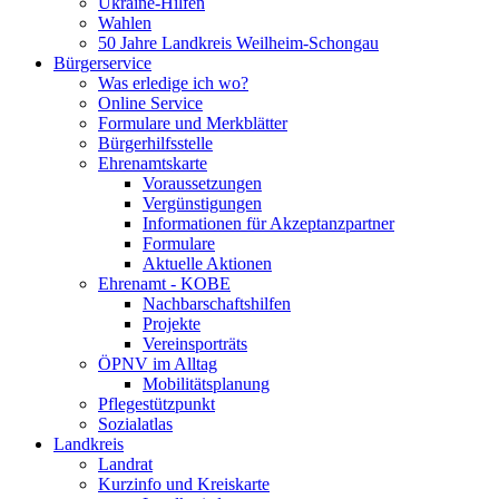
Ukraine-Hilfen
Wahlen
50 Jahre Landkreis Weilheim-Schongau
Bürgerservice
Was erledige ich wo?
Online Service
Formulare und Merkblätter
Bürgerhilfsstelle
Ehrenamtskarte
Voraussetzungen
Vergünstigungen
Informationen für Akzeptanzpartner
Formulare
Aktuelle Aktionen
Ehrenamt - KOBE
Nachbarschaftshilfen
Projekte
Vereinsporträts
ÖPNV im Alltag
Mobilitätsplanung
Pflegestützpunkt
Sozialatlas
Landkreis
Landrat
Kurzinfo und Kreiskarte