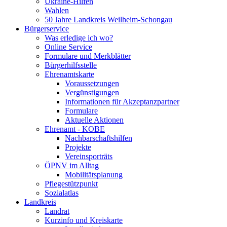
Ukraine-Hilfen
Wahlen
50 Jahre Landkreis Weilheim-Schongau
Bürgerservice
Was erledige ich wo?
Online Service
Formulare und Merkblätter
Bürgerhilfsstelle
Ehrenamtskarte
Voraussetzungen
Vergünstigungen
Informationen für Akzeptanzpartner
Formulare
Aktuelle Aktionen
Ehrenamt - KOBE
Nachbarschaftshilfen
Projekte
Vereinsporträts
ÖPNV im Alltag
Mobilitätsplanung
Pflegestützpunkt
Sozialatlas
Landkreis
Landrat
Kurzinfo und Kreiskarte