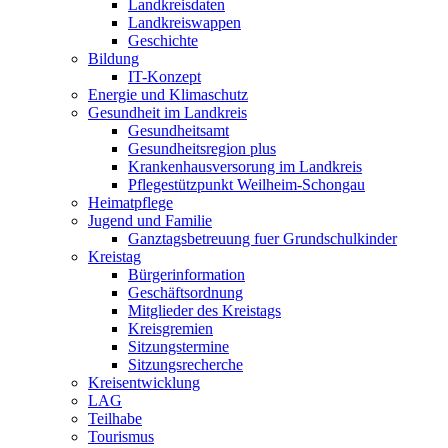
Landkreisdaten
Landkreiswappen
Geschichte
Bildung
IT-Konzept
Energie und Klimaschutz
Gesundheit im Landkreis
Gesundheitsamt
Gesundheitsregion plus
Krankenhausversorung im Landkreis
Pflegestützpunkt Weilheim-Schongau
Heimatpflege
Jugend und Familie
Ganztagsbetreuung fuer Grundschulkinder
Kreistag
Bürgerinformation
Geschäftsordnung
Mitglieder des Kreistags
Kreisgremien
Sitzungstermine
Sitzungsrecherche
Kreisentwicklung
LAG
Teilhabe
Tourismus