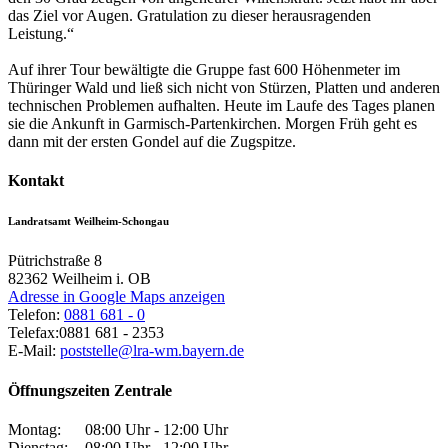
das Ziel vor Augen. Gratulation zu dieser herausragenden
Leistung.“
Auf ihrer Tour bewältigte die Gruppe fast 600 Höhenmeter im
Thüringer Wald und ließ sich nicht von Stürzen, Platten und anderen
technischen Problemen aufhalten. Heute im Laufe des Tages planen
sie die Ankunft in Garmisch-Partenkirchen. Morgen Früh geht es
dann mit der ersten Gondel auf die Zugspitze.
Kontakt
Landratsamt Weilheim-Schongau
Pütrichstraße 8
82362
Weilheim i. OB
Adresse in Google Maps anzeigen
Telefon:
0881 681 - 0
Telefax:
0881 681 - 2353
E-Mail:
poststelle@lra-wm.bayern.de
Öffnungszeiten Zentrale
Montag:
08:00 Uhr - 12:00 Uhr
Dienstag:
08:00 Uhr - 12:00 Uhr