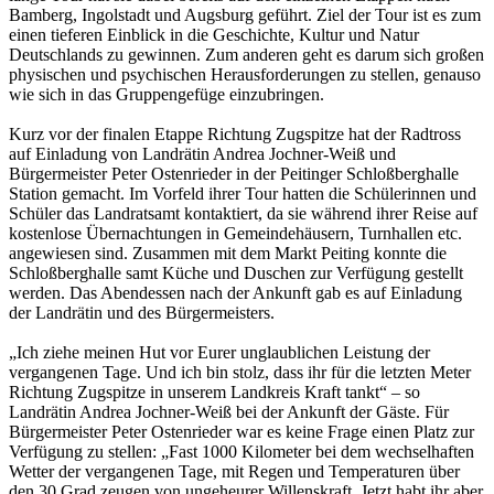
Bamberg, Ingolstadt und Augsburg geführt. Ziel der Tour ist es zum
einen tieferen Einblick in die Geschichte, Kultur und Natur
Deutschlands zu gewinnen. Zum anderen geht es darum sich großen
physischen und psychischen Herausforderungen zu stellen, genauso
wie sich in das Gruppengefüge einzubringen.
Kurz vor der finalen Etappe Richtung Zugspitze hat der Radtross
auf Einladung von Landrätin Andrea Jochner-Weiß und
Bürgermeister Peter Ostenrieder in der Peitinger Schloßberghalle
Station gemacht. Im Vorfeld ihrer Tour hatten die Schülerinnen und
Schüler das Landratsamt kontaktiert, da sie während ihrer Reise auf
kostenlose Übernachtungen in Gemeindehäusern, Turnhallen etc.
angewiesen sind. Zusammen mit dem Markt Peiting konnte die
Schloßberghalle samt Küche und Duschen zur Verfügung gestellt
werden. Das Abendessen nach der Ankunft gab es auf Einladung
der Landrätin und des Bürgermeisters.
„Ich ziehe meinen Hut vor Eurer unglaublichen Leistung der
vergangenen Tage. Und ich bin stolz, dass ihr für die letzten Meter
Richtung Zugspitze in unserem Landkreis Kraft tankt“ – so
Landrätin Andrea Jochner-Weiß bei der Ankunft der Gäste. Für
Bürgermeister Peter Ostenrieder war es keine Frage einen Platz zur
Verfügung zu stellen: „Fast 1000 Kilometer bei dem wechselhaften
Wetter der vergangenen Tage, mit Regen und Temperaturen über
den 30 Grad zeugen von ungeheurer Willenskraft. Jetzt habt ihr aber