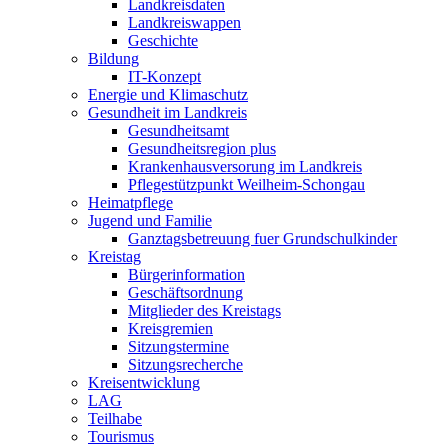
Landkreisdaten
Landkreiswappen
Geschichte
Bildung
IT-Konzept
Energie und Klimaschutz
Gesundheit im Landkreis
Gesundheitsamt
Gesundheitsregion plus
Krankenhausversorung im Landkreis
Pflegestützpunkt Weilheim-Schongau
Heimatpflege
Jugend und Familie
Ganztagsbetreuung fuer Grundschulkinder
Kreistag
Bürgerinformation
Geschäftsordnung
Mitglieder des Kreistags
Kreisgremien
Sitzungstermine
Sitzungsrecherche
Kreisentwicklung
LAG
Teilhabe
Tourismus