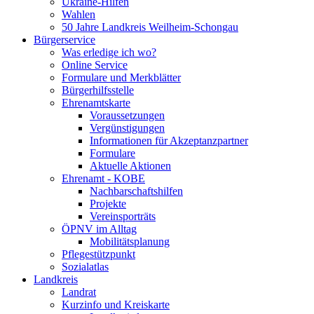
Ukraine-Hilfen
Wahlen
50 Jahre Landkreis Weilheim-Schongau
Bürgerservice
Was erledige ich wo?
Online Service
Formulare und Merkblätter
Bürgerhilfsstelle
Ehrenamtskarte
Voraussetzungen
Vergünstigungen
Informationen für Akzeptanzpartner
Formulare
Aktuelle Aktionen
Ehrenamt - KOBE
Nachbarschaftshilfen
Projekte
Vereinsporträts
ÖPNV im Alltag
Mobilitätsplanung
Pflegestützpunkt
Sozialatlas
Landkreis
Landrat
Kurzinfo und Kreiskarte