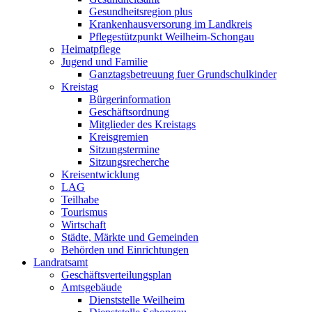
Gesundheitsregion plus
Krankenhausversorung im Landkreis
Pflegestützpunkt Weilheim-Schongau
Heimatpflege
Jugend und Familie
Ganztagsbetreuung fuer Grundschulkinder
Kreistag
Bürgerinformation
Geschäftsordnung
Mitglieder des Kreistags
Kreisgremien
Sitzungstermine
Sitzungsrecherche
Kreisentwicklung
LAG
Teilhabe
Tourismus
Wirtschaft
Städte, Märkte und Gemeinden
Behörden und Einrichtungen
Landratsamt
Geschäftsverteilungsplan
Amtsgebäude
Dienststelle Weilheim