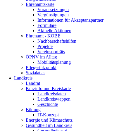
Ehrenamtskarte
Voraussetzungen
Vergünstigungen
Informationen für Akzeptanzpartner
Formulare
Aktuelle Aktionen
Ehrenamt - KOBE
Nachbarschaftshilfen
Projekte
Vereinsporträts
ÖPNV im Alltag
Mobilitätsplanung
Pflegestützpunkt
Sozialatlas
Landkreis
Landrat
Kurzinfo und Kreiskarte
Landkreisdaten
Landkreiswappen
Geschichte
Bildung
IT-Konzept
Energie und Klimaschutz
Gesundheit im Landkreis
Gesundheitsamt