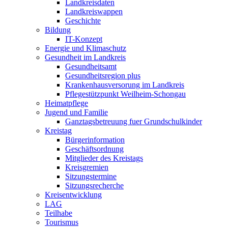
Landkreisdaten
Landkreiswappen
Geschichte
Bildung
IT-Konzept
Energie und Klimaschutz
Gesundheit im Landkreis
Gesundheitsamt
Gesundheitsregion plus
Krankenhausversorung im Landkreis
Pflegestützpunkt Weilheim-Schongau
Heimatpflege
Jugend und Familie
Ganztagsbetreuung fuer Grundschulkinder
Kreistag
Bürgerinformation
Geschäftsordnung
Mitglieder des Kreistags
Kreisgremien
Sitzungstermine
Sitzungsrecherche
Kreisentwicklung
LAG
Teilhabe
Tourismus