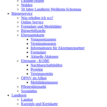
Ukraine-Hilfen
Wahlen
50 Jahre Landkreis Weilheim-Schongau
Bürgerservice
Was erledige ich wo?
Online Service
Formulare und Merkblätter
Bürgerhilfsstelle
Ehrenamtskarte
Voraussetzungen
Vergünstigungen
Informationen für Akzeptanzpartner
Formulare
Aktuelle Aktionen
Ehrenamt - KOBE
Nachbarschaftshilfen
Projekte
Vereinsporträts
ÖPNV im Alltag
Mobilitätsplanung
Pflegestützpunkt
Sozialatlas
Landkreis
Landrat
Kurzinfo und Kreiskarte