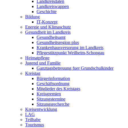
Landkreisdaten
Landkreiswappen
Geschichte
Bildung
IT-Konzept
Energie und Klimaschutz
Gesundheit im Landkreis
Gesundheitsamt
Gesundheitsregion plus
Krankenhausversorung im Landkreis
Pflegestützpunkt Weilheim-Schongau
Heimatpflege
Jugend und Familie
Ganztagsbetreuung fuer Grundschulkinder
Kreistag
Bürgerinformation
Geschäftsordnung
Mitglieder des Kreistags
Kreisgremien
Sitzungstermine
Sitzungsrecherche
Kreisentwicklung
LAG
Teilhabe
Tourismus