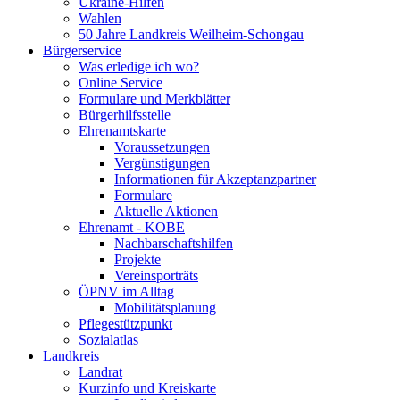
Ukraine-Hilfen
Wahlen
50 Jahre Landkreis Weilheim-Schongau
Bürgerservice
Was erledige ich wo?
Online Service
Formulare und Merkblätter
Bürgerhilfsstelle
Ehrenamtskarte
Voraussetzungen
Vergünstigungen
Informationen für Akzeptanzpartner
Formulare
Aktuelle Aktionen
Ehrenamt - KOBE
Nachbarschaftshilfen
Projekte
Vereinsporträts
ÖPNV im Alltag
Mobilitätsplanung
Pflegestützpunkt
Sozialatlas
Landkreis
Landrat
Kurzinfo und Kreiskarte