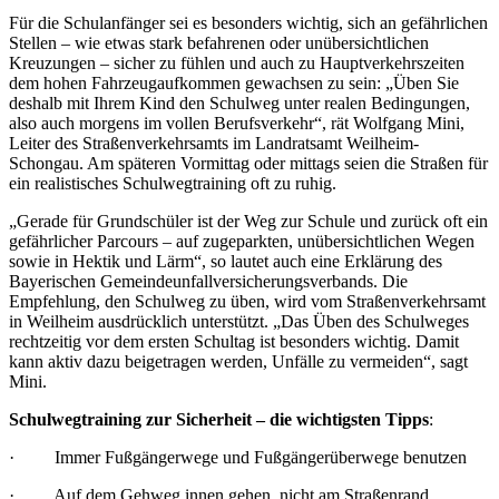
Für die Schulanfänger sei es besonders wichtig, sich an gefährlichen
Stellen – wie etwas stark befahrenen oder unübersichtlichen
Kreuzungen – sicher zu fühlen und auch zu Hauptverkehrszeiten
dem hohen Fahrzeugaufkommen gewachsen zu sein: „Üben Sie
deshalb mit Ihrem Kind den Schulweg unter realen Bedingungen,
also auch morgens im vollen Berufsverkehr“, rät Wolfgang Mini,
Leiter des Straßenverkehrsamts im Landratsamt Weilheim-
Schongau. Am späteren Vormittag oder mittags seien die Straßen für
ein realistisches Schulwegtraining oft zu ruhig.
„Gerade für Grundschüler ist der Weg zur Schule und zurück oft ein
gefährlicher Parcours – auf zugeparkten, unübersichtlichen Wegen
sowie in Hektik und Lärm“, so lautet auch eine Erklärung des
Bayerischen Gemeindeunfallversicherungsverbands. Die
Empfehlung, den Schulweg zu üben, wird vom Straßenverkehrsamt
in Weilheim ausdrücklich unterstützt. „Das Üben des Schulweges
rechtzeitig vor dem ersten Schultag ist besonders wichtig. Damit
kann aktiv dazu beigetragen werden, Unfälle zu vermeiden“, sagt
Mini.
Schulwegtraining zur Sicherheit – die wichtigsten Tipps
:
· Immer Fußgängerwege und Fußgängerüberwege benutzen
· Auf dem Gehweg innen gehen, nicht am Straßenrand