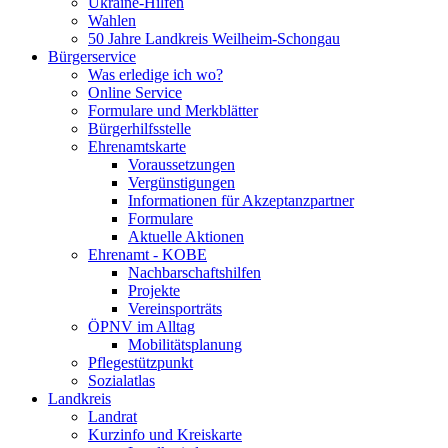
Ukraine-Hilfen
Wahlen
50 Jahre Landkreis Weilheim-Schongau
Bürgerservice
Was erledige ich wo?
Online Service
Formulare und Merkblätter
Bürgerhilfsstelle
Ehrenamtskarte
Voraussetzungen
Vergünstigungen
Informationen für Akzeptanzpartner
Formulare
Aktuelle Aktionen
Ehrenamt - KOBE
Nachbarschaftshilfen
Projekte
Vereinsporträts
ÖPNV im Alltag
Mobilitätsplanung
Pflegestützpunkt
Sozialatlas
Landkreis
Landrat
Kurzinfo und Kreiskarte