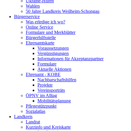
Ukraine-Hilfen
Wahlen
50 Jahre Landkreis Weilheim-Schongau
Bürgerservice
Was erledige ich wo?
Online Service
Formulare und Merkblätter
Bürgerhilfsstelle
Ehrenamtskarte
Voraussetzungen
Vergünstigungen
Informationen für Akzeptanzpartner
Formulare
Aktuelle Aktionen
Ehrenamt - KOBE
Nachbarschaftshilfen
Projekte
Vereinsporträts
ÖPNV im Alltag
Mobilitätsplanung
Pflegestützpunkt
Sozialatlas
Landkreis
Landrat
Kurzinfo und Kreiskarte