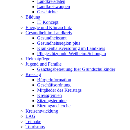
Landkreisdaten
Landkreiswappen
Geschichte
Bildung
IT-Konzept
Energie und Klimaschutz
Gesundheit im Landkreis
Gesundheitsamt
Gesundheitsregion plus
Krankenhausversorung im Landkreis
Pflegestützpunkt Weilheim-Schongau
Heimatpflege
Jugend und Familie
Ganztagsbetreuung fuer Grundschulkinder
Kreistag
Bürgerinformation
Geschäftsordnung
Mitglieder des Kreistags
Kreisgremien
Sitzungstermine
Sitzungsrecherche
Kreisentwicklung
LAG
Teilhabe
Tourismus