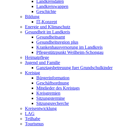
Landkreisdaten
Landkreiswappen
Geschichte
Bildung
IT-Konzept
Energie und Klimaschutz
Gesundheit im Landkreis
Gesundheitsamt
Gesundheitsregion plus
Krankenhausversorung im Landkreis
Pflegestützpunkt Weilheim-Schongau
Heimatpflege
Jugend und Familie
Ganztagsbetreuung fuer Grundschulkinder
Kreistag
Bürgerinformation
Geschäftsordnung
Mitglieder des Kreistags
Kreisgremien
Sitzungstermine
Sitzungsrecherche
Kreisentwicklung
LAG
Teilhabe
Tourismus