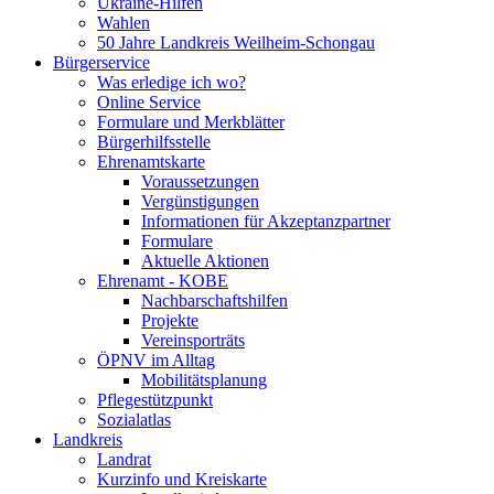
Ukraine-Hilfen
Wahlen
50 Jahre Landkreis Weilheim-Schongau
Bürgerservice
Was erledige ich wo?
Online Service
Formulare und Merkblätter
Bürgerhilfsstelle
Ehrenamtskarte
Voraussetzungen
Vergünstigungen
Informationen für Akzeptanzpartner
Formulare
Aktuelle Aktionen
Ehrenamt - KOBE
Nachbarschaftshilfen
Projekte
Vereinsporträts
ÖPNV im Alltag
Mobilitätsplanung
Pflegestützpunkt
Sozialatlas
Landkreis
Landrat
Kurzinfo und Kreiskarte