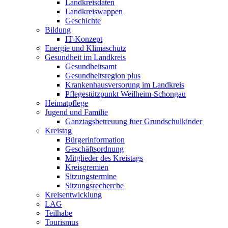
Landkreisdaten
Landkreiswappen
Geschichte
Bildung
IT-Konzept
Energie und Klimaschutz
Gesundheit im Landkreis
Gesundheitsamt
Gesundheitsregion plus
Krankenhausversorung im Landkreis
Pflegestützpunkt Weilheim-Schongau
Heimatpflege
Jugend und Familie
Ganztagsbetreuung fuer Grundschulkinder
Kreistag
Bürgerinformation
Geschäftsordnung
Mitglieder des Kreistags
Kreisgremien
Sitzungstermine
Sitzungsrecherche
Kreisentwicklung
LAG
Teilhabe
Tourismus