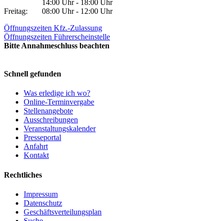
14:00 Uhr - 18:00 Uhr
Freitag:
08:00 Uhr - 12:00 Uhr
Öffnungszeiten Kfz.-Zulassung
Öffnungszeiten Führerscheinstelle
Bitte Annahmeschluss beachten
Schnell gefunden
Was erledige ich wo?
Online-Terminvergabe
Stellenangebote
Ausschreibungen
Veranstaltungskalender
Presseportal
Anfahrt
Kontakt
Rechtliches
Impressum
Datenschutz
Geschäftsverteilungsplan
Suche