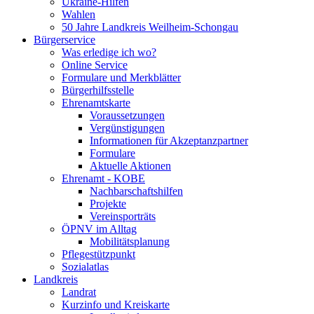
Ukraine-Hilfen
Wahlen
50 Jahre Landkreis Weilheim-Schongau
Bürgerservice
Was erledige ich wo?
Online Service
Formulare und Merkblätter
Bürgerhilfsstelle
Ehrenamtskarte
Voraussetzungen
Vergünstigungen
Informationen für Akzeptanzpartner
Formulare
Aktuelle Aktionen
Ehrenamt - KOBE
Nachbarschaftshilfen
Projekte
Vereinsporträts
ÖPNV im Alltag
Mobilitätsplanung
Pflegestützpunkt
Sozialatlas
Landkreis
Landrat
Kurzinfo und Kreiskarte