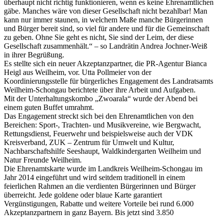
überhaupt nicht richtig funktionieren, wenn es keine Ehrenamtlichen
gäbe. Manches wäre von dieser Gesellschaft nicht bezahlbar! Man
kann nur immer staunen, in welchem Maße manche Bürgerinnen
und Bürger bereit sind, so viel für andere und für die Gemeinschaft
zu geben. Ohne Sie geht es nicht, Sie sind der Leim, der diese
Gesellschaft zusammenhält.“ – so Landrätin Andrea Jochner-Weiß
in ihrer Begrüßung.
Es stellte sich ein neuer Akzeptanzpartner, die PR-Agentur Bianca
Heigl aus Weilheim, vor. Utta Pollmeier von der
Koordinierungsstelle für bürgerliches Engagement des Landratsamts
Weilheim-Schongau berichtete über ihre Arbeit und Aufgaben.
Mit der Unterhaltungskombo „Zwoarala“ wurde der Abend bei
einem guten Buffet umrahmt.
Das Engagement streckt sich bei den Ehrenamtlichen von den
Bereichen: Sport-, Trachten- und Musikvereine, wie Bergwacht,
Rettungsdienst, Feuerwehr und beispielsweise auch der VDK
Kreisverband, ZUK – Zentrum für Umwelt und Kultur,
Nachbarschaftshilfe Seeshaupt, Waldkindergarten Weilheim und
Natur Freunde Weilheim.
Die Ehrenamtskarte wurde im Landkreis Weilheim-Schongau im
Jahr 2014 eingeführt und wird seitdem traditionell in einem
feierlichen Rahmen an die verdienten Bürgerinnen und Bürger
überreicht. Jede goldene oder blaue Karte garantiert
Vergünstigungen, Rabatte und weitere Vorteile bei rund 6.000
Akzeptanzpartnern in ganz Bayern. Bis jetzt sind 3.850