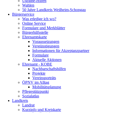
Ukraine-Hilfen
Wahlen
50 Jahre Landkreis Weilheim-Schongau
Bürgerservice
Was erledige ich wo?
Online Service
Formulare und Merkblätter
Bürgerhilfsstelle
Ehrenamtskarte
Voraussetzungen
Vergünstigungen
Informationen für Akzeptanzpartner
Formulare
Aktuelle Aktionen
Ehrenamt - KOBE
Nachbarschaftshilfen
Projekte
Vereinsporträts
ÖPNV im Alltag
Mobilitätsplanung
Pflegestützpunkt
Sozialatlas
Landkreis
Landrat
Kurzinfo und Kreiskarte