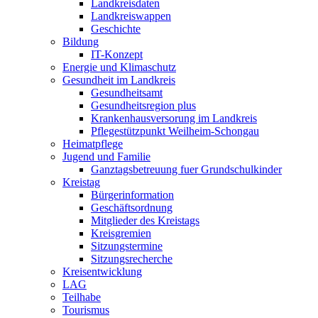
Landkreisdaten
Landkreiswappen
Geschichte
Bildung
IT-Konzept
Energie und Klimaschutz
Gesundheit im Landkreis
Gesundheitsamt
Gesundheitsregion plus
Krankenhausversorung im Landkreis
Pflegestützpunkt Weilheim-Schongau
Heimatpflege
Jugend und Familie
Ganztagsbetreuung fuer Grundschulkinder
Kreistag
Bürgerinformation
Geschäftsordnung
Mitglieder des Kreistags
Kreisgremien
Sitzungstermine
Sitzungsrecherche
Kreisentwicklung
LAG
Teilhabe
Tourismus