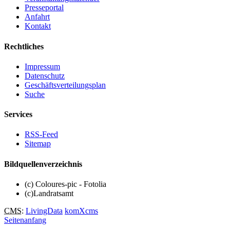
Presseportal
Anfahrt
Kontakt
Rechtliches
Impressum
Datenschutz
Geschäftsverteilungsplan
Suche
Services
RSS-Feed
Sitemap
Bildquellenverzeichnis
(c) Coloures-pic - Fotolia
(c)Landratsamt
CMS
:
LivingData
komXcms
Seitenanfang