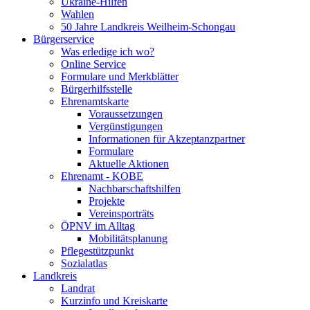
Ukraine-Hilfen
Wahlen
50 Jahre Landkreis Weilheim-Schongau
Bürgerservice
Was erledige ich wo?
Online Service
Formulare und Merkblätter
Bürgerhilfsstelle
Ehrenamtskarte
Voraussetzungen
Vergünstigungen
Informationen für Akzeptanzpartner
Formulare
Aktuelle Aktionen
Ehrenamt - KOBE
Nachbarschaftshilfen
Projekte
Vereinsporträts
ÖPNV im Alltag
Mobilitätsplanung
Pflegestützpunkt
Sozialatlas
Landkreis
Landrat
Kurzinfo und Kreiskarte