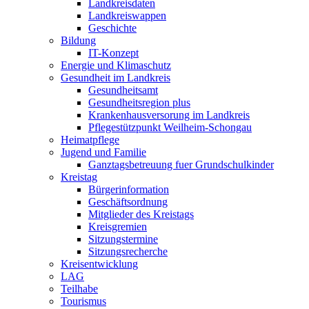
Landkreisdaten
Landkreiswappen
Geschichte
Bildung
IT-Konzept
Energie und Klimaschutz
Gesundheit im Landkreis
Gesundheitsamt
Gesundheitsregion plus
Krankenhausversorung im Landkreis
Pflegestützpunkt Weilheim-Schongau
Heimatpflege
Jugend und Familie
Ganztagsbetreuung fuer Grundschulkinder
Kreistag
Bürgerinformation
Geschäftsordnung
Mitglieder des Kreistags
Kreisgremien
Sitzungstermine
Sitzungsrecherche
Kreisentwicklung
LAG
Teilhabe
Tourismus