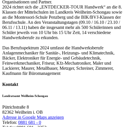
Organisationen und Partner.
2024 richtet sich die „ENTDECKER-TOUR Handwerk“ an die 8.
Klassen der Mittelschulen im Landkreis Weilheim-Schongau sowie
an die Montessori-Schule Penzberg und die BIK/BVJ-Klassen der
Berufsschule. An den Veranstaltungstagen (09.10 / 16.10 / 23.10 /
06.11 / 13.11) haben die insgesamt mehr als 500 Schülerinnen und
Schüler jeweils von 10 Uhr bis 15 Uhr Zeit, 14 verschiedene
Handwerksberufe zu erkunden.
Das Berufsspektrum 2024 umfasst die Handwerksberufe
Anlagenmechaniker für Sanitär-, Heizungs- und Klimatechnik,
Bäcker, Elektroniker für Energie- und Gebäudetechnik,
Feinwerkmechaniker, Friseur, Kfz-Mechatroniker, Maler und
Lackierer, Maurer, Metallbauer, Metzger, Schreiner, Zimmerer,
Kaufmann für Büromanagement
Kontakt
Landratsamt Weilheim-Schongau
Pütrichstraße 8
82362
Weilheim i. OB
Adresse in Google Maps anzeigen
Telefon:
0881 681 - 0