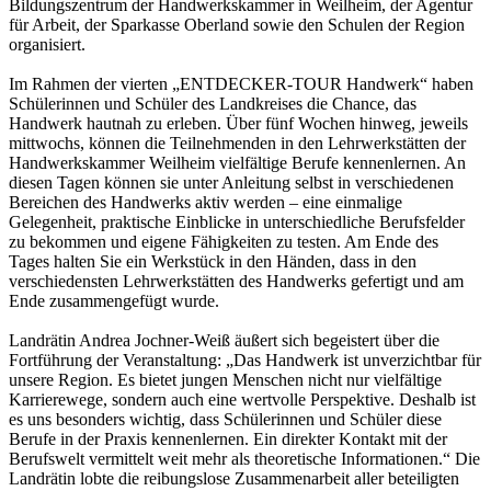
Bildungszentrum der Handwerkskammer in Weilheim, der Agentur
für Arbeit, der Sparkasse Oberland sowie den Schulen der Region
organisiert.
Im Rahmen der vierten „ENTDECKER-TOUR Handwerk“ haben
Schülerinnen und Schüler des Landkreises die Chance, das
Handwerk hautnah zu erleben. Über fünf Wochen hinweg, jeweils
mittwochs, können die Teilnehmenden in den Lehrwerkstätten der
Handwerkskammer Weilheim vielfältige Berufe kennenlernen. An
diesen Tagen können sie unter Anleitung selbst in verschiedenen
Bereichen des Handwerks aktiv werden – eine einmalige
Gelegenheit, praktische Einblicke in unterschiedliche Berufsfelder
zu bekommen und eigene Fähigkeiten zu testen. Am Ende des
Tages halten Sie ein Werkstück in den Händen, dass in den
verschiedensten Lehrwerkstätten des Handwerks gefertigt und am
Ende zusammengefügt wurde.
Landrätin Andrea Jochner-Weiß äußert sich begeistert über die
Fortführung der Veranstaltung: „Das Handwerk ist unverzichtbar für
unsere Region. Es bietet jungen Menschen nicht nur vielfältige
Karrierewege, sondern auch eine wertvolle Perspektive. Deshalb ist
es uns besonders wichtig, dass Schülerinnen und Schüler diese
Berufe in der Praxis kennenlernen. Ein direkter Kontakt mit der
Berufswelt vermittelt weit mehr als theoretische Informationen.“ Die
Landrätin lobte die reibungslose Zusammenarbeit aller beteiligten