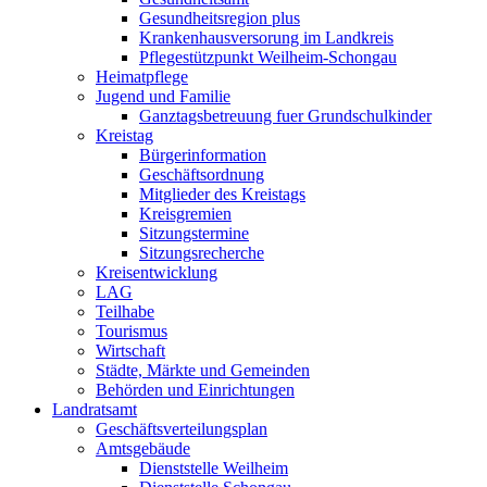
Gesundheitsregion plus
Krankenhausversorung im Landkreis
Pflegestützpunkt Weilheim-Schongau
Heimatpflege
Jugend und Familie
Ganztagsbetreuung fuer Grundschulkinder
Kreistag
Bürgerinformation
Geschäftsordnung
Mitglieder des Kreistags
Kreisgremien
Sitzungstermine
Sitzungsrecherche
Kreisentwicklung
LAG
Teilhabe
Tourismus
Wirtschaft
Städte, Märkte und Gemeinden
Behörden und Einrichtungen
Landratsamt
Geschäftsverteilungsplan
Amtsgebäude
Dienststelle Weilheim