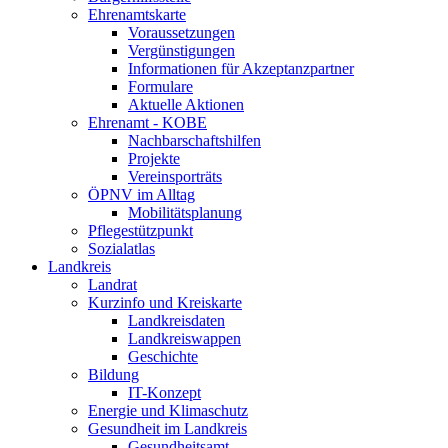
Ehrenamtskarte
Voraussetzungen
Vergünstigungen
Informationen für Akzeptanzpartner
Formulare
Aktuelle Aktionen
Ehrenamt - KOBE
Nachbarschaftshilfen
Projekte
Vereinsporträts
ÖPNV im Alltag
Mobilitätsplanung
Pflegestützpunkt
Sozialatlas
Landkreis
Landrat
Kurzinfo und Kreiskarte
Landkreisdaten
Landkreiswappen
Geschichte
Bildung
IT-Konzept
Energie und Klimaschutz
Gesundheit im Landkreis
Gesundheitsamt