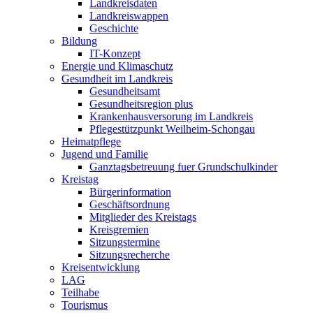
Landkreisdaten
Landkreiswappen
Geschichte
Bildung
IT-Konzept
Energie und Klimaschutz
Gesundheit im Landkreis
Gesundheitsamt
Gesundheitsregion plus
Krankenhausversorung im Landkreis
Pflegestützpunkt Weilheim-Schongau
Heimatpflege
Jugend und Familie
Ganztagsbetreuung fuer Grundschulkinder
Kreistag
Bürgerinformation
Geschäftsordnung
Mitglieder des Kreistags
Kreisgremien
Sitzungstermine
Sitzungsrecherche
Kreisentwicklung
LAG
Teilhabe
Tourismus