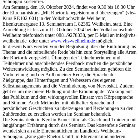
Schongau kostenfrei.
Am Samstag, den 19. Oktober 2024, findet von 9.30 bis 16.30 Uhr
der Ehrenamtskurs „Mit Rhetorik begeistern und überzeugen“ (vhs-
Kurs RE102-601) in der Volkshochschule Weilheim,
Eisenkramergasse 13, Seminarraum I, 82362 Weilheim, statt. Eine
Anmeldung ist bis zum 11. Oktober 2024 bei der Volkshochschule
Weilheim telefonisch unter 0881/9278338, per E-Mail an info@vhs-
weilheim.de oder unter
www.vhs-weilheim.de
möglich.
In diesem Kurs werden von der Begrüßung über die Einführung ins
Thema und die mitreißende Rede bis hin zum Storytelling alle Arten
der Rhetorik vorgestellt. Übungen der Teilnehmerinnen und
Teilnehmer und anschließendes Feedback machen die persönliche
Weiterentwicklung möglich. Zu den Seminarinhalten gehören die
Vorbereitung und der Aufbau einer Rede, die Sprache der
Zielgruppe, das Hinterfragen und Verbessern des eigenen
Selbstmanagements und die Verminderung von Nervosität. Zudem
geht es um die innere Haltung und die Erhöhung der Wirkung auf
das Publikum und den wirkungsvollen Einsatz von Körpersprache
und Stimme. Auch Methoden mit bildhafter Sprache und
persönlichen Geschichten zu überzeugen und Beziehungen zu den
Zuhörenden zu erstellen werden im Seminar behandelt.
Die Seminarleiterin Kerstin Kuner führt als Coach und Trainerin mit
langjähriger Erfahrung durch das Seminar. Das kostenfreie Seminar
wendet sich an alle Ehrenamtlichen im Landkreis Weilheim-
Schongau. „Eine gute Rhetorik hilft im Ehrenamt und anderen