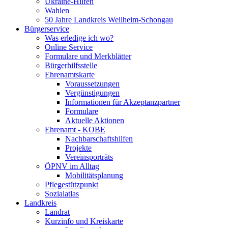
Ukraine-Hilfen
Wahlen
50 Jahre Landkreis Weilheim-Schongau
Bürgerservice
Was erledige ich wo?
Online Service
Formulare und Merkblätter
Bürgerhilfsstelle
Ehrenamtskarte
Voraussetzungen
Vergünstigungen
Informationen für Akzeptanzpartner
Formulare
Aktuelle Aktionen
Ehrenamt - KOBE
Nachbarschaftshilfen
Projekte
Vereinsporträts
ÖPNV im Alltag
Mobilitätsplanung
Pflegestützpunkt
Sozialatlas
Landkreis
Landrat
Kurzinfo und Kreiskarte