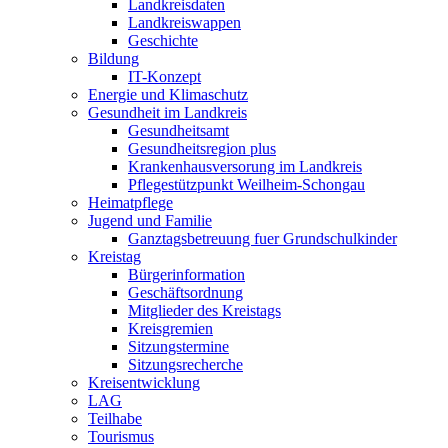
Landkreisdaten
Landkreiswappen
Geschichte
Bildung
IT-Konzept
Energie und Klimaschutz
Gesundheit im Landkreis
Gesundheitsamt
Gesundheitsregion plus
Krankenhausversorung im Landkreis
Pflegestützpunkt Weilheim-Schongau
Heimatpflege
Jugend und Familie
Ganztagsbetreuung fuer Grundschulkinder
Kreistag
Bürgerinformation
Geschäftsordnung
Mitglieder des Kreistags
Kreisgremien
Sitzungstermine
Sitzungsrecherche
Kreisentwicklung
LAG
Teilhabe
Tourismus