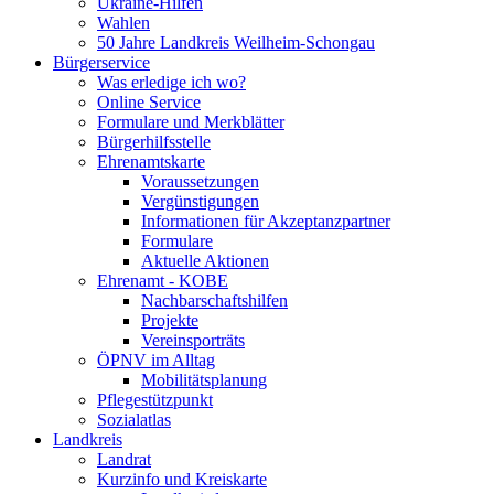
Ukraine-Hilfen
Wahlen
50 Jahre Landkreis Weilheim-Schongau
Bürgerservice
Was erledige ich wo?
Online Service
Formulare und Merkblätter
Bürgerhilfsstelle
Ehrenamtskarte
Voraussetzungen
Vergünstigungen
Informationen für Akzeptanzpartner
Formulare
Aktuelle Aktionen
Ehrenamt - KOBE
Nachbarschaftshilfen
Projekte
Vereinsporträts
ÖPNV im Alltag
Mobilitätsplanung
Pflegestützpunkt
Sozialatlas
Landkreis
Landrat
Kurzinfo und Kreiskarte