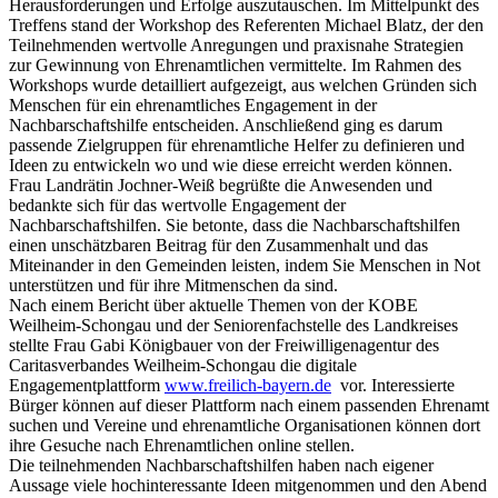
Herausforderungen und Erfolge auszutauschen. Im Mittelpunkt des
Treffens stand der Workshop des Referenten Michael Blatz, der den
Teilnehmenden wertvolle Anregungen und praxisnahe Strategien
zur Gewinnung von Ehrenamtlichen vermittelte. Im Rahmen des
Workshops wurde detailliert aufgezeigt, aus welchen Gründen sich
Menschen für ein ehrenamtliches Engagement in der
Nachbarschaftshilfe entscheiden. Anschließend ging es darum
passende Zielgruppen für ehrenamtliche Helfer zu definieren und
Ideen zu entwickeln wo und wie diese erreicht werden können.
Frau Landrätin Jochner-Weiß begrüßte die Anwesenden und
bedankte sich für das wertvolle Engagement der
Nachbarschaftshilfen. Sie betonte, dass die Nachbarschaftshilfen
einen unschätzbaren Beitrag für den Zusammenhalt und das
Miteinander in den Gemeinden leisten, indem Sie Menschen in Not
unterstützen und für ihre Mitmenschen da sind.
Nach einem Bericht über aktuelle Themen von der KOBE
Weilheim-Schongau und der Seniorenfachstelle des Landkreises
stellte Frau Gabi Königbauer von der Freiwilligenagentur des
Caritasverbandes Weilheim-Schongau die digitale
Engagementplattform
www.freilich-bayern.de
vor. Interessierte
Bürger können auf dieser Plattform nach einem passenden Ehrenamt
suchen und Vereine und ehrenamtliche Organisationen können dort
ihre Gesuche nach Ehrenamtlichen online stellen.
Die teilnehmenden Nachbarschaftshilfen haben nach eigener
Aussage viele hochinteressante Ideen mitgenommen und den Abend