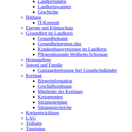
Landkreisdaten
Landkreiswappen
Geschichte
Bildung
IT-Konzept
Energie und Klimaschutz
Gesundheit im Landkreis
Gesundheitsamt
Gesundheitsregion plus
Krankenhausversorung im Landkreis
Pflegestützpunkt Weilheim-Schongau
Heimatpflege
Jugend und Familie
Ganztagsbetreuung fuer Grundschulkinder
Kreistag
Bürgerinformation
Geschäftsordnung
Mitglieder des Kreistags
Kreisgremien
Sitzungstermine
Sitzungsrecherche
Kreisentwicklung
LAG
Teilhabe
Tourismus