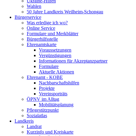
Ukraine-Hilfen
Wahlen
50 Jahre Landkreis Weilheim-Schongau
Bürgerservice
Was erledige ich wo?
Online Service
Formulare und Merkblätter
Bürgerhilfsstelle
Ehrenamtskarte
Voraussetzungen
Vergünstigungen
Informationen für Akzeptanzpartner
Formulare
Aktuelle Aktionen
Ehrenamt - KOBE
Nachbarschaftshilfen
Projekte
Vereinsporträts
ÖPNV im Alltag
Mobilitätsplanung
Pflegestützpunkt
Sozialatlas
Landkreis
Landrat
Kurzinfo und Kreiskarte