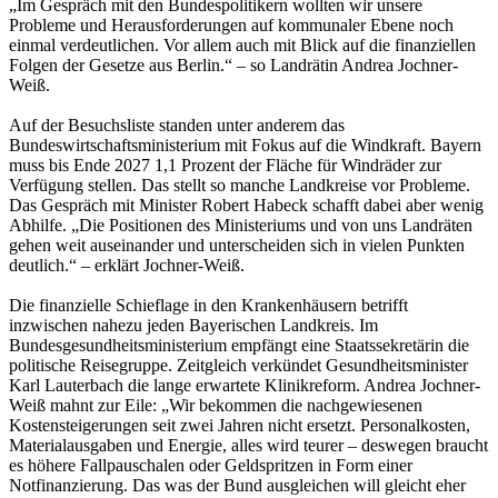
„Im Gespräch mit den Bundespolitikern wollten wir unsere
Probleme und Herausforderungen auf kommunaler Ebene noch
einmal verdeutlichen. Vor allem auch mit Blick auf die finanziellen
Folgen der Gesetze aus Berlin.“ – so Landrätin Andrea Jochner-
Weiß.
Auf der Besuchsliste standen unter anderem das
Bundeswirtschaftsministerium mit Fokus auf die Windkraft. Bayern
muss bis Ende 2027 1,1 Prozent der Fläche für Windräder zur
Verfügung stellen. Das stellt so manche Landkreise vor Probleme.
Das Gespräch mit Minister Robert Habeck schafft dabei aber wenig
Abhilfe. „Die Positionen des Ministeriums und von uns Landräten
gehen weit auseinander und unterscheiden sich in vielen Punkten
deutlich.“ – erklärt Jochner-Weiß.
Die finanzielle Schieflage in den Krankenhäusern betrifft
inzwischen nahezu jeden Bayerischen Landkreis. Im
Bundesgesundheitsministerium empfängt eine Staatssekretärin die
politische Reisegruppe. Zeitgleich verkündet Gesundheitsminister
Karl Lauterbach die lange erwartete Klinikreform. Andrea Jochner-
Weiß mahnt zur Eile: „Wir bekommen die nachgewiesenen
Kostensteigerungen seit zwei Jahren nicht ersetzt. Personalkosten,
Materialausgaben und Energie, alles wird teurer – deswegen braucht
es höhere Fallpauschalen oder Geldspritzen in Form einer
Notfinanzierung. Das was der Bund ausgleichen will gleicht eher