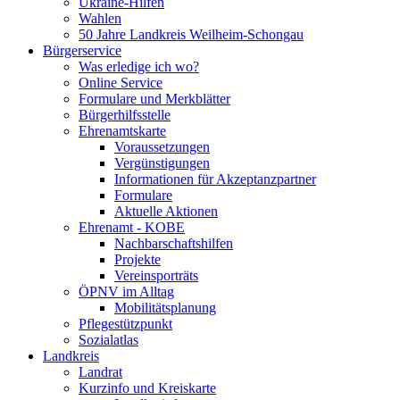
Ukraine-Hilfen
Wahlen
50 Jahre Landkreis Weilheim-Schongau
Bürgerservice
Was erledige ich wo?
Online Service
Formulare und Merkblätter
Bürgerhilfsstelle
Ehrenamtskarte
Voraussetzungen
Vergünstigungen
Informationen für Akzeptanzpartner
Formulare
Aktuelle Aktionen
Ehrenamt - KOBE
Nachbarschaftshilfen
Projekte
Vereinsporträts
ÖPNV im Alltag
Mobilitätsplanung
Pflegestützpunkt
Sozialatlas
Landkreis
Landrat
Kurzinfo und Kreiskarte