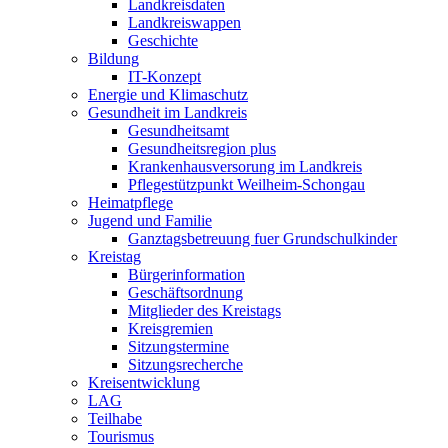
Landkreisdaten
Landkreiswappen
Geschichte
Bildung
IT-Konzept
Energie und Klimaschutz
Gesundheit im Landkreis
Gesundheitsamt
Gesundheitsregion plus
Krankenhausversorung im Landkreis
Pflegestützpunkt Weilheim-Schongau
Heimatpflege
Jugend und Familie
Ganztagsbetreuung fuer Grundschulkinder
Kreistag
Bürgerinformation
Geschäftsordnung
Mitglieder des Kreistags
Kreisgremien
Sitzungstermine
Sitzungsrecherche
Kreisentwicklung
LAG
Teilhabe
Tourismus