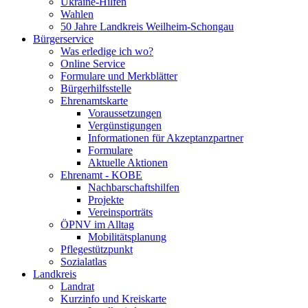
Ukraine-Hilfen
Wahlen
50 Jahre Landkreis Weilheim-Schongau
Bürgerservice
Was erledige ich wo?
Online Service
Formulare und Merkblätter
Bürgerhilfsstelle
Ehrenamtskarte
Voraussetzungen
Vergünstigungen
Informationen für Akzeptanzpartner
Formulare
Aktuelle Aktionen
Ehrenamt - KOBE
Nachbarschaftshilfen
Projekte
Vereinsporträts
ÖPNV im Alltag
Mobilitätsplanung
Pflegestützpunkt
Sozialatlas
Landkreis
Landrat
Kurzinfo und Kreiskarte