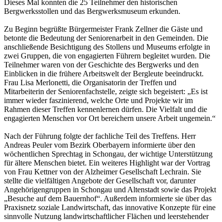
Dieses Mal konnten die 25 Teilnehmer den historischen
Bergwerksstollen und das Bergwerksmuseum erkunden.
Zu Beginn begrüßte Bürgermeister Frank Zellner die Gäste und
betonte die Bedeutung der Seniorenarbeit in den Gemeinden. Die
anschließende Besichtigung des Stollens und Museums erfolgte in
zwei Gruppen, die von engagierten Führern begleitet wurden. Die
Teilnehmer waren von der Geschichte des Bergwerks und den
Einblicken in die frühere Arbeitswelt der Bergleute beeindruckt.
Frau Lisa Merlonetti, die Organisatorin der Treffen und
Mitarbeiterin der Seniorenfachstelle, zeigte sich begeistert: „Es ist
immer wieder faszinierend, welche Orte und Projekte wir im
Rahmen dieser Treffen kennenlernen dürfen. Die Vielfalt und die
engagierten Menschen vor Ort bereichern unsere Arbeit ungemein.“
Nach der Führung folgte der fachliche Teil des Treffens. Herr
Andreas Peuler vom Bezirk Oberbayern informierte über den
wöchentlichen Sprechtag in Schongau, der wichtige Unterstützung
für ältere Menschen bietet. Ein weiteres Highlight war der Vortrag
von Frau Kettner von der Alzheimer Gesellschaft Lechrain. Sie
stellte die vielfältigen Angebote der Gesellschaft vor, darunter
Angehörigengruppen in Schongau und Altenstadt sowie das Projekt
„Besuche auf dem Bauernhof“. Außerdem informierte sie über das
Praxisnetz soziale Landwirtschaft, das innovative Konzepte für eine
sinnvolle Nutzung landwirtschaftlicher Flächen und leerstehender