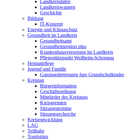
Landkreisdaten
Landkreiswappen
Geschichte
Bildung
IT-Konzept
Energie und Klimaschutz
Gesundheit im Landkreis
Gesundheitsamt
Gesundheitsregion plus
Krankenhausversorung im Landkreis
Pflegestützpunkt Weilheim-Schongau
Heimatpflege
Jugend und Familie
Ganztagsbetreuung fuer Grundschulkinder
Kreistag
Bürgerinformation
Geschäftsordnung
Mitglieder des Kreistags
Kreisgremien
Sitzungstermine
Sitzungsrecherche
Kreisentwicklung
LAG
Teilhabe
Tourismus