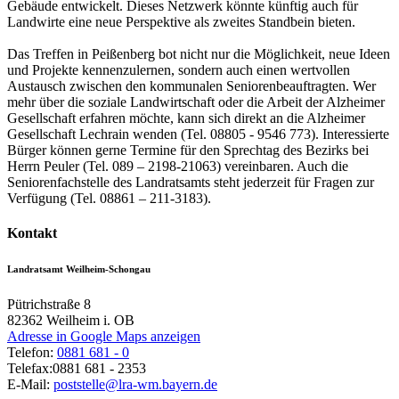
Gebäude entwickelt. Dieses Netzwerk könnte künftig auch für
Landwirte eine neue Perspektive als zweites Standbein bieten.
Das Treffen in Peißenberg bot nicht nur die Möglichkeit, neue Ideen
und Projekte kennenzulernen, sondern auch einen wertvollen
Austausch zwischen den kommunalen Seniorenbeauftragten. Wer
mehr über die soziale Landwirtschaft oder die Arbeit der Alzheimer
Gesellschaft erfahren möchte, kann sich direkt an die Alzheimer
Gesellschaft Lechrain wenden (Tel. 08805 - 9546 773). Interessierte
Bürger können gerne Termine für den Sprechtag des Bezirks bei
Herrn Peuler (Tel. 089 – 2198-21063) vereinbaren. Auch die
Seniorenfachstelle des Landratsamts steht jederzeit für Fragen zur
Verfügung (Tel. 08861 – 211-3183).
Kontakt
Landratsamt Weilheim-Schongau
Pütrichstraße 8
82362
Weilheim i. OB
Adresse in Google Maps anzeigen
Telefon:
0881 681 - 0
Telefax:
0881 681 - 2353
E-Mail:
poststelle@lra-wm.bayern.de