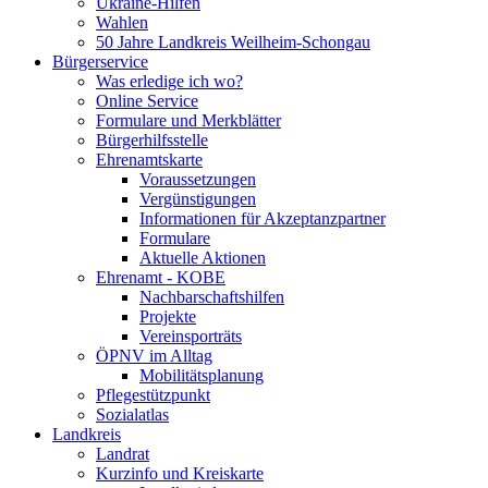
Ukraine-Hilfen
Wahlen
50 Jahre Landkreis Weilheim-Schongau
Bürgerservice
Was erledige ich wo?
Online Service
Formulare und Merkblätter
Bürgerhilfsstelle
Ehrenamtskarte
Voraussetzungen
Vergünstigungen
Informationen für Akzeptanzpartner
Formulare
Aktuelle Aktionen
Ehrenamt - KOBE
Nachbarschaftshilfen
Projekte
Vereinsporträts
ÖPNV im Alltag
Mobilitätsplanung
Pflegestützpunkt
Sozialatlas
Landkreis
Landrat
Kurzinfo und Kreiskarte