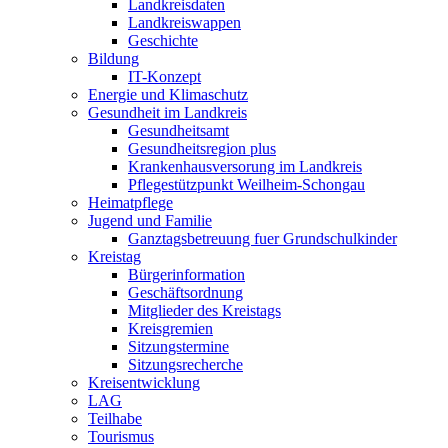
Landkreisdaten
Landkreiswappen
Geschichte
Bildung
IT-Konzept
Energie und Klimaschutz
Gesundheit im Landkreis
Gesundheitsamt
Gesundheitsregion plus
Krankenhausversorung im Landkreis
Pflegestützpunkt Weilheim-Schongau
Heimatpflege
Jugend und Familie
Ganztagsbetreuung fuer Grundschulkinder
Kreistag
Bürgerinformation
Geschäftsordnung
Mitglieder des Kreistags
Kreisgremien
Sitzungstermine
Sitzungsrecherche
Kreisentwicklung
LAG
Teilhabe
Tourismus