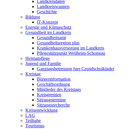
Landkreisdaten
Landkreiswappen
Geschichte
Bildung
IT-Konzept
Energie und Klimaschutz
Gesundheit im Landkreis
Gesundheitsamt
Gesundheitsregion plus
Krankenhausversorung im Landkreis
Pflegestützpunkt Weilheim-Schongau
Heimatpflege
Jugend und Familie
Ganztagsbetreuung fuer Grundschulkinder
Kreistag
Bürgerinformation
Geschäftsordnung
Mitglieder des Kreistags
Kreisgremien
Sitzungstermine
Sitzungsrecherche
Kreisentwicklung
LAG
Teilhabe
Tourismus