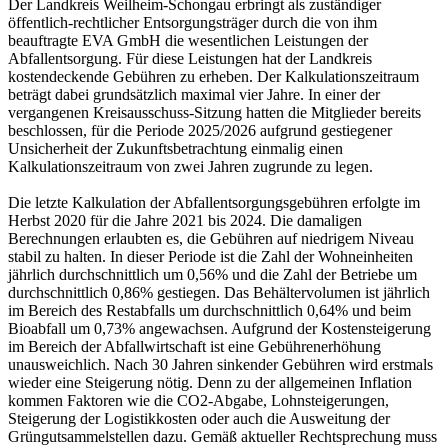
Der Landkreis Weilheim-Schongau erbringt als zuständiger
öffentlich-rechtlicher Entsorgungsträger durch die von ihm
beauftragte EVA GmbH die wesentlichen Leistungen der
Abfallentsorgung. Für diese Leistungen hat der Landkreis
kostendeckende Gebühren zu erheben. Der Kalkulationszeitraum
beträgt dabei grundsätzlich maximal vier Jahre. In einer der
vergangenen Kreisausschuss-Sitzung hatten die Mitglieder bereits
beschlossen, für die Periode 2025/2026 aufgrund gestiegener
Unsicherheit der Zukunftsbetrachtung einmalig einen
Kalkulationszeitraum von zwei Jahren zugrunde zu legen.
Die letzte Kalkulation der Abfallentsorgungsgebühren erfolgte im
Herbst 2020 für die Jahre 2021 bis 2024. Die damaligen
Berechnungen erlaubten es, die Gebühren auf niedrigem Niveau
stabil zu halten. In dieser Periode ist die Zahl der Wohneinheiten
jährlich durchschnittlich um 0,56% und die Zahl der Betriebe um
durchschnittlich 0,86% gestiegen. Das Behältervolumen ist jährlich
im Bereich des Restabfalls um durchschnittlich 0,64% und beim
Bioabfall um 0,73% angewachsen. Aufgrund der Kostensteigerung
im Bereich der Abfallwirtschaft ist eine Gebührenerhöhung
unausweichlich. Nach 30 Jahren sinkender Gebühren wird erstmals
wieder eine Steigerung nötig. Denn zu der allgemeinen Inflation
kommen Faktoren wie die CO2-Abgabe, Lohnsteigerungen,
Steigerung der Logistikkosten oder auch die Ausweitung der
Grüngutsammelstellen dazu. Gemäß aktueller Rechtsprechung muss