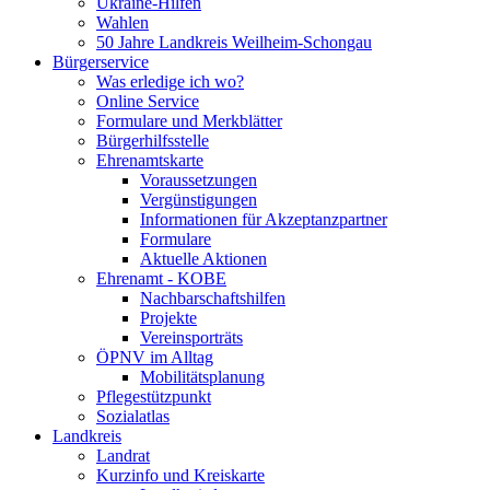
Ukraine-Hilfen
Wahlen
50 Jahre Landkreis Weilheim-Schongau
Bürgerservice
Was erledige ich wo?
Online Service
Formulare und Merkblätter
Bürgerhilfsstelle
Ehrenamtskarte
Voraussetzungen
Vergünstigungen
Informationen für Akzeptanzpartner
Formulare
Aktuelle Aktionen
Ehrenamt - KOBE
Nachbarschaftshilfen
Projekte
Vereinsporträts
ÖPNV im Alltag
Mobilitätsplanung
Pflegestützpunkt
Sozialatlas
Landkreis
Landrat
Kurzinfo und Kreiskarte