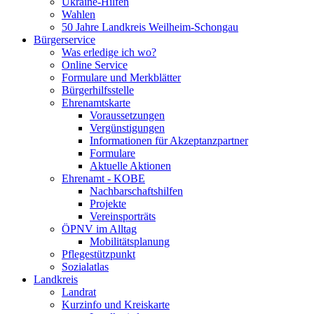
Ukraine-Hilfen
Wahlen
50 Jahre Landkreis Weilheim-Schongau
Bürgerservice
Was erledige ich wo?
Online Service
Formulare und Merkblätter
Bürgerhilfsstelle
Ehrenamtskarte
Voraussetzungen
Vergünstigungen
Informationen für Akzeptanzpartner
Formulare
Aktuelle Aktionen
Ehrenamt - KOBE
Nachbarschaftshilfen
Projekte
Vereinsporträts
ÖPNV im Alltag
Mobilitätsplanung
Pflegestützpunkt
Sozialatlas
Landkreis
Landrat
Kurzinfo und Kreiskarte