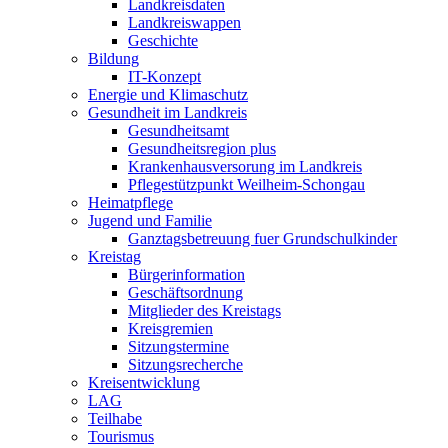
Landkreisdaten
Landkreiswappen
Geschichte
Bildung
IT-Konzept
Energie und Klimaschutz
Gesundheit im Landkreis
Gesundheitsamt
Gesundheitsregion plus
Krankenhausversorung im Landkreis
Pflegestützpunkt Weilheim-Schongau
Heimatpflege
Jugend und Familie
Ganztagsbetreuung fuer Grundschulkinder
Kreistag
Bürgerinformation
Geschäftsordnung
Mitglieder des Kreistags
Kreisgremien
Sitzungstermine
Sitzungsrecherche
Kreisentwicklung
LAG
Teilhabe
Tourismus