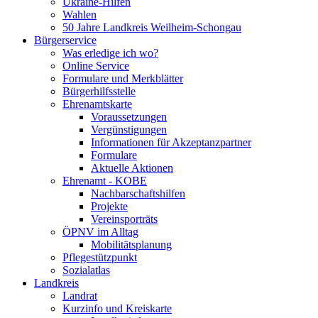
Ukraine-Hilfen
Wahlen
50 Jahre Landkreis Weilheim-Schongau
Bürgerservice
Was erledige ich wo?
Online Service
Formulare und Merkblätter
Bürgerhilfsstelle
Ehrenamtskarte
Voraussetzungen
Vergünstigungen
Informationen für Akzeptanzpartner
Formulare
Aktuelle Aktionen
Ehrenamt - KOBE
Nachbarschaftshilfen
Projekte
Vereinsporträts
ÖPNV im Alltag
Mobilitätsplanung
Pflegestützpunkt
Sozialatlas
Landkreis
Landrat
Kurzinfo und Kreiskarte