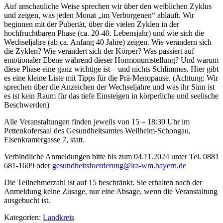
Auf anschauliche Weise sprechen wir über den weiblichen Zyklus
und zeigen, was jeden Monat „im Verborgenen“ abläuft. Wir
beginnen mit der Pubertät, über die vielen Zyklen in der
hochfruchtbaren Phase (ca. 20-40. Lebensjahr) und wie sich die
Wechseljahre (ab ca. Anfang 40 Jahre) zeigen. Wie verändern sich
die Zyklen? Wie verändert sich der Körper? Was passiert auf
emotionaler Ebene während dieser Hormonumstellung? Und warum
diese Phase eine ganz wichtige ist – und nichts Schlimmes. Hier gibt
es eine kleine Liste mit Tipps für die Prä-Menopause. (Achtung: Wir
sprechen über die Anzeichen der Wechseljahre und was ihr Sinn ist
es ist kein Raum für das tiefe Einsteigen in körperliche und seelische
Beschwerden)
Alle Veranstaltungen finden jeweils von 15 – 18:30 Uhr im
Pettenkofersaal des Gesundheitsamtes Weilheim-Schongau,
Eisenkramergasse 7, statt.
Verbindliche Anmeldungen bitte bis zum 04.11.2024 unter Tel. 0881
681-1609 oder
gesundheitsfoerderung@lra-wm.bayern.de
Die Teilnehmerzahl ist auf 15 beschränkt. Sie erhalten nach der
Anmeldung keine Zusage, nur eine Absage, wenn die Veranstaltung
ausgebucht ist.
Kategorien:
Landkreis