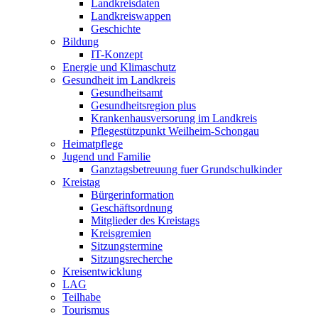
Landkreisdaten
Landkreiswappen
Geschichte
Bildung
IT-Konzept
Energie und Klimaschutz
Gesundheit im Landkreis
Gesundheitsamt
Gesundheitsregion plus
Krankenhausversorung im Landkreis
Pflegestützpunkt Weilheim-Schongau
Heimatpflege
Jugend und Familie
Ganztagsbetreuung fuer Grundschulkinder
Kreistag
Bürgerinformation
Geschäftsordnung
Mitglieder des Kreistags
Kreisgremien
Sitzungstermine
Sitzungsrecherche
Kreisentwicklung
LAG
Teilhabe
Tourismus