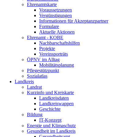
Ehrenamtskarte
Voraussetzungen
Vergünstigungen
Informationen für Akzeptanzpartner
Formulare
Aktuelle Aktionen
Ehrenamt - KOBE
Nachbarschaftshilfen
Projekte
Vereinsporträts
ÖPNV im Alltag
Mobilitätsplanung
Pflegestützpunkt
Sozialatlas
Landkreis
Landrat
Kurzinfo und Kreiskarte
Landkreisdaten
Landkreiswappen
Geschichte
Bildung
IT-Konzept
Energie und Klimaschutz
Gesundheit im Landkreis
Gesundheitsamt