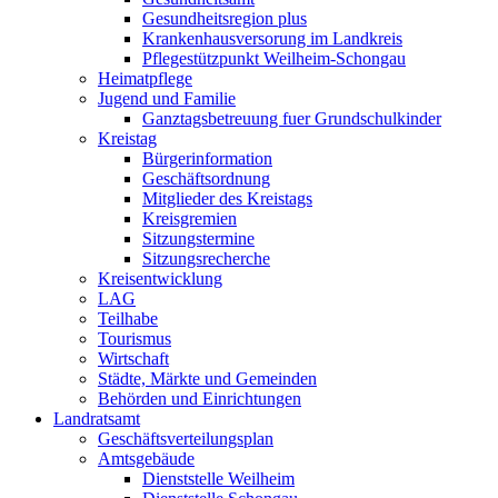
Gesundheitsregion plus
Krankenhausversorung im Landkreis
Pflegestützpunkt Weilheim-Schongau
Heimatpflege
Jugend und Familie
Ganztagsbetreuung fuer Grundschulkinder
Kreistag
Bürgerinformation
Geschäftsordnung
Mitglieder des Kreistags
Kreisgremien
Sitzungstermine
Sitzungsrecherche
Kreisentwicklung
LAG
Teilhabe
Tourismus
Wirtschaft
Städte, Märkte und Gemeinden
Behörden und Einrichtungen
Landratsamt
Geschäftsverteilungsplan
Amtsgebäude
Dienststelle Weilheim