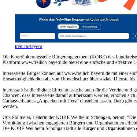
freilichBayern
Die Koordinierungsstelle Bürgerengagement (KOBE) des Landkreises
Plattform www.freilich-bayern.de bietet eine einfache und effektive 
Interessierte Bürger können auf www.freilich-bayern.de mit einer ei
Einsatzmöglichkeiten ab, von Umweltschutz über soziale Dienste bis hi
Interessant ist die digitale Ehrenamtssuche auch für die Vereine und
Chancen, dass Interessierte darauf aufmerksam werden, erhöhen sich 
Caritasverbandes „Anpacken mit Herz“ einstellen lassen. Dazu gibt es
werden.
Utta Pollmeier, Leiterin der KOBE Weilheim-Schongau, betont: "Die Pla
Vermittlung zwischen engagierten Bürgern und Organisationen erhebl
Die KOBE Weilheim-Schongau lädt alle Bürger und Organisationen ein