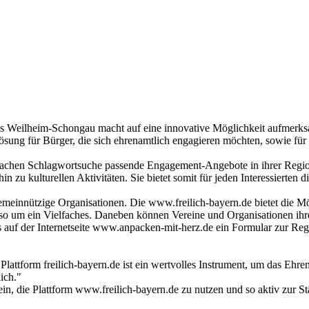
 Weilheim-Schongau macht auf eine innovative Möglichkeit aufmerks
Lösung für Bürger, die sich ehrenamtlich engagieren möchten, sowie fü
nfachen Schlagwortsuche passende Engagement-Angebote in ihrer Region
n zu kulturellen Aktivitäten. Sie bietet somit für jeden Interessierten
 gemeinnützige Organisationen. Die www.freilich-bayern.de bietet die 
so um ein Vielfaches. Daneben können Vereine und Organisationen ihre
 auf der Internetseite www.anpacken-mit-herz.de ein Formular zur Regi
ttform freilich-bayern.de ist ein wertvolles Instrument, um das Ehrena
ich."
, die Plattform www.freilich-bayern.de zu nutzen und so aktiv zur S