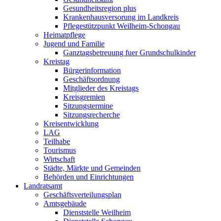
Gesundheitsregion plus
Krankenhausversorung im Landkreis
Pflegestützpunkt Weilheim-Schongau
Heimatpflege
Jugend und Familie
Ganztagsbetreuung fuer Grundschulkinder
Kreistag
Bürgerinformation
Geschäftsordnung
Mitglieder des Kreistags
Kreisgremien
Sitzungstermine
Sitzungsrecherche
Kreisentwicklung
LAG
Teilhabe
Tourismus
Wirtschaft
Städte, Märkte und Gemeinden
Behörden und Einrichtungen
Landratsamt
Geschäftsverteilungsplan
Amtsgebäude
Dienststelle Weilheim