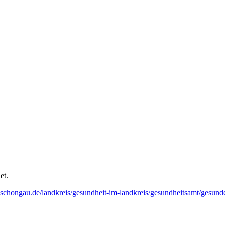
et.
schongau.de/landkreis/gesundheit-im-landkreis/gesundheitsamt/gesunde