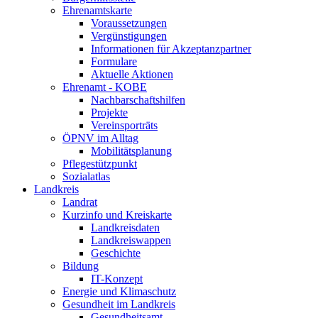
Ehrenamtskarte
Voraussetzungen
Vergünstigungen
Informationen für Akzeptanzpartner
Formulare
Aktuelle Aktionen
Ehrenamt - KOBE
Nachbarschaftshilfen
Projekte
Vereinsporträts
ÖPNV im Alltag
Mobilitätsplanung
Pflegestützpunkt
Sozialatlas
Landkreis
Landrat
Kurzinfo und Kreiskarte
Landkreisdaten
Landkreiswappen
Geschichte
Bildung
IT-Konzept
Energie und Klimaschutz
Gesundheit im Landkreis
Gesundheitsamt