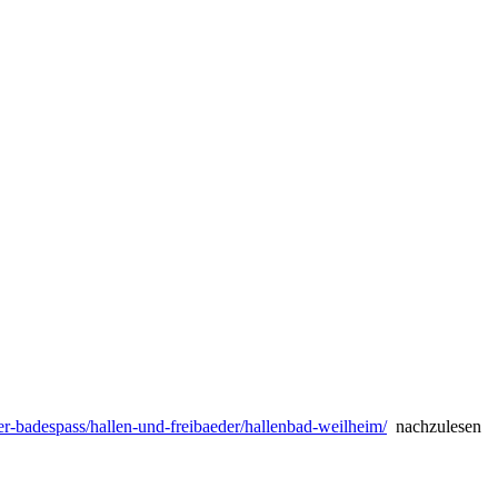
r-badespass/hallen-und-freibaeder/hallenbad-weilheim/
nachzulesen