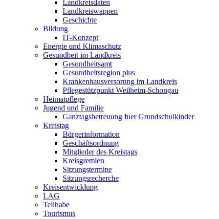
Landkreisdaten
Landkreiswappen
Geschichte
Bildung
IT-Konzept
Energie und Klimaschutz
Gesundheit im Landkreis
Gesundheitsamt
Gesundheitsregion plus
Krankenhausversorung im Landkreis
Pflegestützpunkt Weilheim-Schongau
Heimatpflege
Jugend und Familie
Ganztagsbetreuung fuer Grundschulkinder
Kreistag
Bürgerinformation
Geschäftsordnung
Mitglieder des Kreistags
Kreisgremien
Sitzungstermine
Sitzungsrecherche
Kreisentwicklung
LAG
Teilhabe
Tourismus