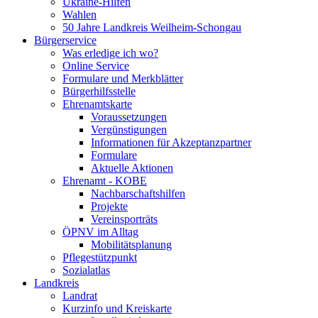
Ukraine-Hilfen
Wahlen
50 Jahre Landkreis Weilheim-Schongau
Bürgerservice
Was erledige ich wo?
Online Service
Formulare und Merkblätter
Bürgerhilfsstelle
Ehrenamtskarte
Voraussetzungen
Vergünstigungen
Informationen für Akzeptanzpartner
Formulare
Aktuelle Aktionen
Ehrenamt - KOBE
Nachbarschaftshilfen
Projekte
Vereinsporträts
ÖPNV im Alltag
Mobilitätsplanung
Pflegestützpunkt
Sozialatlas
Landkreis
Landrat
Kurzinfo und Kreiskarte