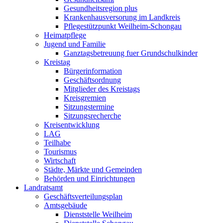
Gesundheitsregion plus
Krankenhausversorung im Landkreis
Pflegestützpunkt Weilheim-Schongau
Heimatpflege
Jugend und Familie
Ganztagsbetreuung fuer Grundschulkinder
Kreistag
Bürgerinformation
Geschäftsordnung
Mitglieder des Kreistags
Kreisgremien
Sitzungstermine
Sitzungsrecherche
Kreisentwicklung
LAG
Teilhabe
Tourismus
Wirtschaft
Städte, Märkte und Gemeinden
Behörden und Einrichtungen
Landratsamt
Geschäftsverteilungsplan
Amtsgebäude
Dienststelle Weilheim