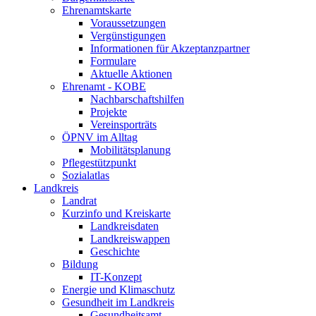
Ehrenamtskarte
Voraussetzungen
Vergünstigungen
Informationen für Akzeptanzpartner
Formulare
Aktuelle Aktionen
Ehrenamt - KOBE
Nachbarschaftshilfen
Projekte
Vereinsporträts
ÖPNV im Alltag
Mobilitätsplanung
Pflegestützpunkt
Sozialatlas
Landkreis
Landrat
Kurzinfo und Kreiskarte
Landkreisdaten
Landkreiswappen
Geschichte
Bildung
IT-Konzept
Energie und Klimaschutz
Gesundheit im Landkreis
Gesundheitsamt