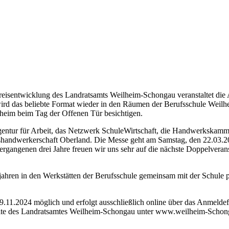
 Kreisentwicklung des Landratsamts Weilheim-Schongau veranstaltet d
rd das beliebte Format wieder in den Räumen der Berufsschule Weilhe
lheim beim Tag der Offenen Tür besichtigen.
 Agentur für Arbeit, das Netzwerk SchuleWirtschaft, die Handwerkska
ndwerkerschaft Oberland. Die Messe geht am Samstag, den 22.03.2025
ergangenen drei Jahre freuen wir uns sehr auf die nächste Doppelveran
ahren in den Werkstätten der Berufsschule gemeinsam mit der Schule p
9.11.2024 möglich und erfolgt ausschließlich online über das Anmeldefo
te des Landratsamtes Weilheim-Schongau unter www.weilheim-Schongau.