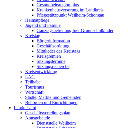
Gesundheitsregion plus
Krankenhausversorung im Landkreis
Pflegestützpunkt Weilheim-Schongau
Heimatpflege
Jugend und Familie
Ganztagsbetreuung fuer Grundschulkinder
Kreistag
Bürgerinformation
Geschäftsordnung
Mitglieder des Kreistags
Kreisgremien
Sitzungstermine
Sitzungsrecherche
Kreisentwicklung
LAG
Teilhabe
Tourismus
Wirtschaft
Städte, Märkte und Gemeinden
Behörden und Einrichtungen
Landratsamt
Geschäftsverteilungsplan
Amtsgebäude
Dienststelle Weilheim