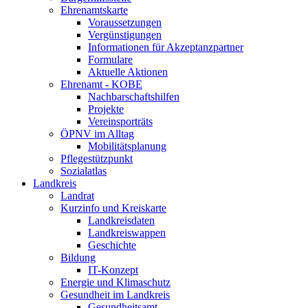
Ehrenamtskarte
Voraussetzungen
Vergünstigungen
Informationen für Akzeptanzpartner
Formulare
Aktuelle Aktionen
Ehrenamt - KOBE
Nachbarschaftshilfen
Projekte
Vereinsporträts
ÖPNV im Alltag
Mobilitätsplanung
Pflegestützpunkt
Sozialatlas
Landkreis
Landrat
Kurzinfo und Kreiskarte
Landkreisdaten
Landkreiswappen
Geschichte
Bildung
IT-Konzept
Energie und Klimaschutz
Gesundheit im Landkreis
Gesundheitsamt