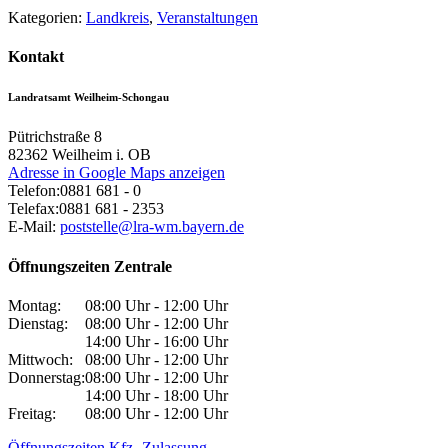
Kategorien:
Landkreis
,
Veranstaltungen
Kontakt
Landratsamt Weilheim-Schongau
Pütrichstraße 8
82362
Weilheim i. OB
Adresse in Google Maps anzeigen
Telefon:
0881 681 - 0
Telefax:
0881 681 - 2353
E-Mail:
poststelle@lra-wm.bayern.de
Öffnungszeiten Zentrale
Montag:
08:00 Uhr - 12:00 Uhr
Dienstag:
08:00 Uhr - 12:00 Uhr
14:00 Uhr - 16:00 Uhr
Mittwoch:
08:00 Uhr - 12:00 Uhr
Donnerstag:
08:00 Uhr - 12:00 Uhr
14:00 Uhr - 18:00 Uhr
Freitag:
08:00 Uhr - 12:00 Uhr
Öffnungszeiten Kfz.-Zulassung