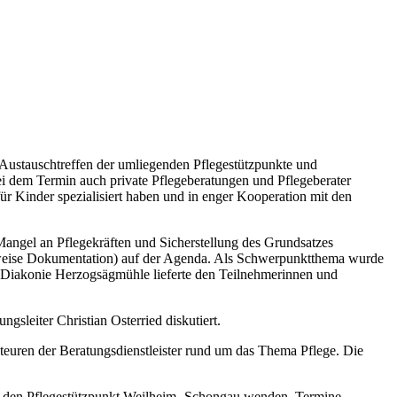
Austauschtreffen der umliegenden Pflegestützpunkte und
i dem Termin auch private Pflegeberatungen und Pflegeberater
ür Kinder spezialisiert haben und in enger Kooperation mit den
Mangel an Pflegekräften und Sicherstellung des Grundsatzes
lsweise Dokumentation) auf der Agenda. Als Schwerpunktthema wurde
er Diakonie Herzogsägmühle lieferte den Teilnehmerinnen und
sleiter Christian Osterried diskutiert.
teuren der Beratungsdienstleister rund um das Thema Pflege. Die
 an den Pflegestützpunkt Weilheim- Schongau wenden. Termine