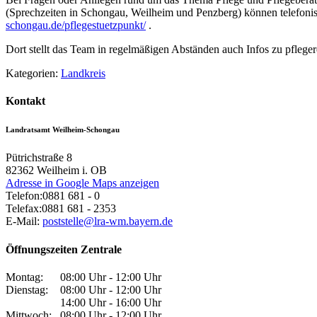
(Sprechzeiten in Schongau, Weilheim und Penzberg) können telefoni
schongau.de/pflegestuetzpunkt/
.
Dort stellt das Team in regelmäßigen Abständen auch Infos zu pflege
Kategorien:
Landkreis
Kontakt
Landratsamt Weilheim-Schongau
Pütrichstraße 8
82362
Weilheim i. OB
Adresse in Google Maps anzeigen
Telefon:
0881 681 - 0
Telefax:
0881 681 - 2353
E-Mail:
poststelle@lra-wm.bayern.de
Öffnungszeiten Zentrale
Montag:
08:00 Uhr - 12:00 Uhr
Dienstag:
08:00 Uhr - 12:00 Uhr
14:00 Uhr - 16:00 Uhr
Mittwoch:
08:00 Uhr - 12:00 Uhr