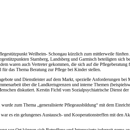
egestützpunkt Weilheim- Schongau kürzlich zum mittlerweile fünften 
gestützpunkten Starnberg, Landsberg und Garmisch beteiligten sich be
udem waren auch Vertreter gekommen, die sich auf die Pflegeberatung f
 für das Thema Beratung zur Pflege bei Kinder stellen.
gebote und Dienstleister auf dem Markt, spezielle Anforderungen bei 
sammenarbeit über die Landkreisgrenzen und interne Themen (beispie
enschen diskutiert. Kerstin Fichtl vom Sozialpsychiatrische Dienst d
urde zum Thema „generalisierte Pflegeausbildung“ mit dem Einrichtung
 war es ein gelungenes Austausch- und Kooperationstreffen mit den Ak
ng vor Ort können sich Betroffene und Interessierte jederzeit gerne