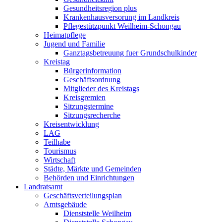
Gesundheitsregion plus
Krankenhausversorung im Landkreis
Pflegestützpunkt Weilheim-Schongau
Heimatpflege
Jugend und Familie
Ganztagsbetreuung fuer Grundschulkinder
Kreistag
Bürgerinformation
Geschäftsordnung
Mitglieder des Kreistags
Kreisgremien
Sitzungstermine
Sitzungsrecherche
Kreisentwicklung
LAG
Teilhabe
Tourismus
Wirtschaft
Städte, Märkte und Gemeinden
Behörden und Einrichtungen
Landratsamt
Geschäftsverteilungsplan
Amtsgebäude
Dienststelle Weilheim