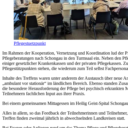
Pflegestuetzpunkt
Im Rahmen der Kooperation, Vernetzung und Koordination lud der Pfl
Pflegeberatungen nach Schongau in den Turmsaal ein. Neben den Pfle
einiger gesetzlicher Krankenkassen und der privaten Pflegekassen. Z
Pflegestützpunkten stehen, die wiederum zum Teil selbst Fachpersonal
Inhalte des Treffens waren unter anderem der Austausch über neue An
„ambulant vor stationär“ im ländlichen Bereich. Ebenso standen Zu
die besondere Herausforderung der Pflege bei psychisch erkrankten M
Teilnehmern fachlichen Input aus ihrer Praxis.
Bei einem gemeinsamen Mittagessen im Heilig Geist-Spital Schongau w
Alles in allem, so das Feedback der Teilnehmerinnen und Teilnehmer,
Treffen finden zweimal jährlich in abwechselnden Landkreisen statt.
Bei Fragen oder Anliegen rund um das Thema Pflege und Pflegeberatu