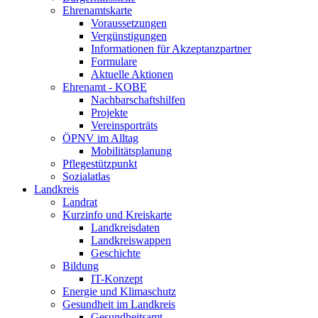
Ehrenamtskarte
Voraussetzungen
Vergünstigungen
Informationen für Akzeptanzpartner
Formulare
Aktuelle Aktionen
Ehrenamt - KOBE
Nachbarschaftshilfen
Projekte
Vereinsporträts
ÖPNV im Alltag
Mobilitätsplanung
Pflegestützpunkt
Sozialatlas
Landkreis
Landrat
Kurzinfo und Kreiskarte
Landkreisdaten
Landkreiswappen
Geschichte
Bildung
IT-Konzept
Energie und Klimaschutz
Gesundheit im Landkreis
Gesundheitsamt