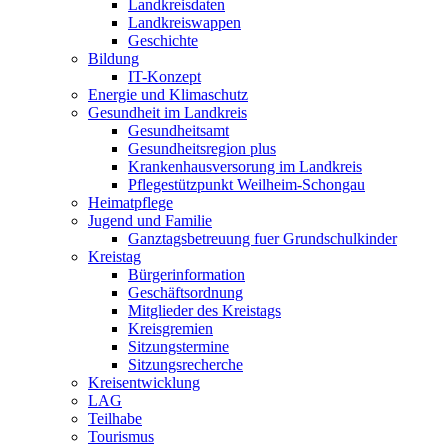
Landkreisdaten
Landkreiswappen
Geschichte
Bildung
IT-Konzept
Energie und Klimaschutz
Gesundheit im Landkreis
Gesundheitsamt
Gesundheitsregion plus
Krankenhausversorung im Landkreis
Pflegestützpunkt Weilheim-Schongau
Heimatpflege
Jugend und Familie
Ganztagsbetreuung fuer Grundschulkinder
Kreistag
Bürgerinformation
Geschäftsordnung
Mitglieder des Kreistags
Kreisgremien
Sitzungstermine
Sitzungsrecherche
Kreisentwicklung
LAG
Teilhabe
Tourismus