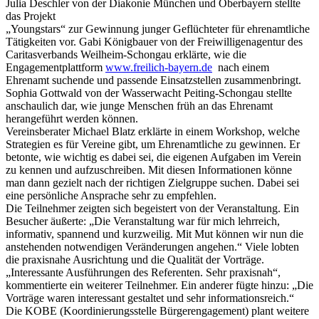
Julia Deschler von der Diakonie München und Oberbayern stellte
das Projekt
„Youngstars“ zur Gewinnung junger Geflüchteter für ehrenamtliche
Tätigkeiten vor. Gabi Königbauer von der Freiwilligenagentur des
Caritasverbands Weilheim-Schongau erklärte, wie die
Engagementplattform
www.freilich-bayern.de
nach einem
Ehrenamt suchende und passende Einsatzstellen zusammenbringt.
Sophia Gottwald von der Wasserwacht Peiting-Schongau stellte
anschaulich dar, wie junge Menschen früh an das Ehrenamt
herangeführt werden können.
Vereinsberater Michael Blatz erklärte in einem Workshop, welche
Strategien es für Vereine gibt, um Ehrenamtliche zu gewinnen. Er
betonte, wie wichtig es dabei sei, die eigenen Aufgaben im Verein
zu kennen und aufzuschreiben. Mit diesen Informationen könne
man dann gezielt nach der richtigen Zielgruppe suchen. Dabei sei
eine persönliche Ansprache sehr zu empfehlen.
Die Teilnehmer zeigten sich begeistert von der Veranstaltung. Ein
Besucher äußerte: „Die Veranstaltung war für mich lehrreich,
informativ, spannend und kurzweilig. Mit Mut können wir nun die
anstehenden notwendigen Veränderungen angehen.“ Viele lobten
die praxisnahe Ausrichtung und die Qualität der Vorträge.
„Interessante Ausführungen des Referenten. Sehr praxisnah“,
kommentierte ein weiterer Teilnehmer. Ein anderer fügte hinzu: „Die
Vorträge waren interessant gestaltet und sehr informationsreich.“
Die KOBE (Koordinierungsstelle Bürgerengagement) plant weitere