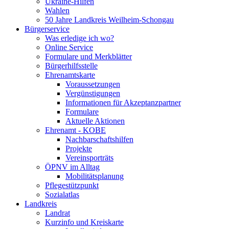
Ukraine-Hilfen
Wahlen
50 Jahre Landkreis Weilheim-Schongau
Bürgerservice
Was erledige ich wo?
Online Service
Formulare und Merkblätter
Bürgerhilfsstelle
Ehrenamtskarte
Voraussetzungen
Vergünstigungen
Informationen für Akzeptanzpartner
Formulare
Aktuelle Aktionen
Ehrenamt - KOBE
Nachbarschaftshilfen
Projekte
Vereinsporträts
ÖPNV im Alltag
Mobilitätsplanung
Pflegestützpunkt
Sozialatlas
Landkreis
Landrat
Kurzinfo und Kreiskarte