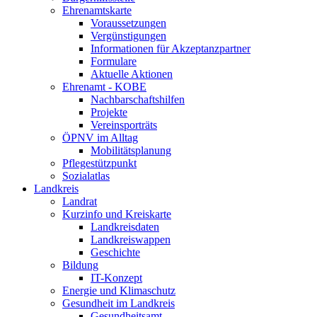
Ehrenamtskarte
Voraussetzungen
Vergünstigungen
Informationen für Akzeptanzpartner
Formulare
Aktuelle Aktionen
Ehrenamt - KOBE
Nachbarschaftshilfen
Projekte
Vereinsporträts
ÖPNV im Alltag
Mobilitätsplanung
Pflegestützpunkt
Sozialatlas
Landkreis
Landrat
Kurzinfo und Kreiskarte
Landkreisdaten
Landkreiswappen
Geschichte
Bildung
IT-Konzept
Energie und Klimaschutz
Gesundheit im Landkreis
Gesundheitsamt