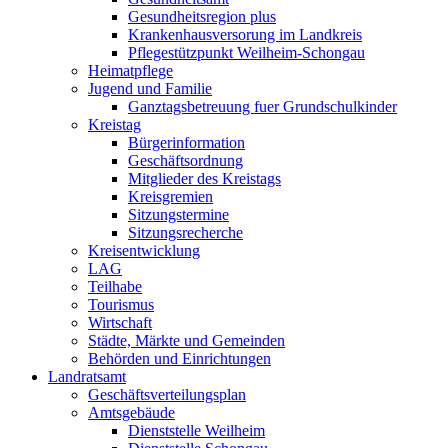
Gesundheitsregion plus
Krankenhausversorung im Landkreis
Pflegestützpunkt Weilheim-Schongau
Heimatpflege
Jugend und Familie
Ganztagsbetreuung fuer Grundschulkinder
Kreistag
Bürgerinformation
Geschäftsordnung
Mitglieder des Kreistags
Kreisgremien
Sitzungstermine
Sitzungsrecherche
Kreisentwicklung
LAG
Teilhabe
Tourismus
Wirtschaft
Städte, Märkte und Gemeinden
Behörden und Einrichtungen
Landratsamt
Geschäftsverteilungsplan
Amtsgebäude
Dienststelle Weilheim