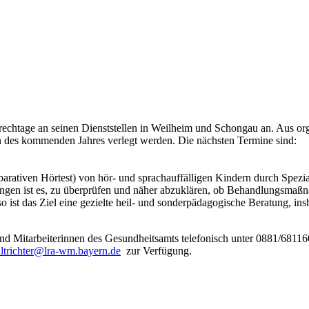
rechtage an seinen Dienststellen in Weilheim und Schongau an. Aus 
 des kommenden Jahres verlegt werden. Die nächsten Termine sind:
parativen Hörtest) von hör- und sprachauffälligen Kindern durch Spez
atungen ist es, zu überprüfen und näher abzuklären, ob Behandlungsma
 ist das Ziel eine gezielte heil- und sonderpädagogische Beratung, in
 und Mitarbeiterinnen des Gesundheitsamts telefonisch unter 0881/6811
ltrichter@lra-wm.bayern.de
zur Verfügung.