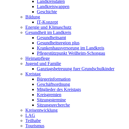
Landkreisdaten
Landkreiswappen
Geschichte
Bildung
IT-Konzept
Energie und Klimaschutz
Gesundheit im Landkreis
Gesundheitsamt
Gesundheitsregion plus
Krankenhausversorung im Landkreis
Pflegestützpunkt Weilheim-Schongau
Heimatpflege
Jugend und Familie
Ganztagsbetreuung fuer Grundschulkinder
Kreistag
Bürgerinformation
Geschäftsordnung
Mitglieder des Kreistags
Kreisgremien
Sitzungstermine
Sitzungsrecherche
Kreisentwicklung
LAG
Teilhabe
Tourismus