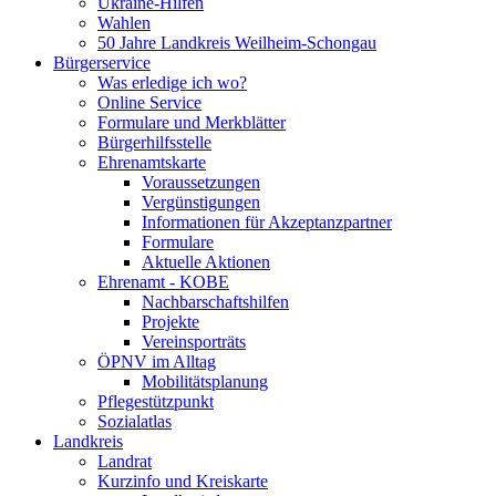
Ukraine-Hilfen
Wahlen
50 Jahre Landkreis Weilheim-Schongau
Bürgerservice
Was erledige ich wo?
Online Service
Formulare und Merkblätter
Bürgerhilfsstelle
Ehrenamtskarte
Voraussetzungen
Vergünstigungen
Informationen für Akzeptanzpartner
Formulare
Aktuelle Aktionen
Ehrenamt - KOBE
Nachbarschaftshilfen
Projekte
Vereinsporträts
ÖPNV im Alltag
Mobilitätsplanung
Pflegestützpunkt
Sozialatlas
Landkreis
Landrat
Kurzinfo und Kreiskarte