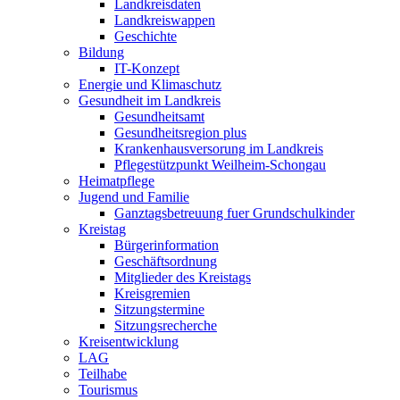
Landkreisdaten
Landkreiswappen
Geschichte
Bildung
IT-Konzept
Energie und Klimaschutz
Gesundheit im Landkreis
Gesundheitsamt
Gesundheitsregion plus
Krankenhausversorung im Landkreis
Pflegestützpunkt Weilheim-Schongau
Heimatpflege
Jugend und Familie
Ganztagsbetreuung fuer Grundschulkinder
Kreistag
Bürgerinformation
Geschäftsordnung
Mitglieder des Kreistags
Kreisgremien
Sitzungstermine
Sitzungsrecherche
Kreisentwicklung
LAG
Teilhabe
Tourismus