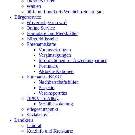
Ukraine-Hilfen
Wahlen
50 Jahre Landkreis Weilheim-Schongau
Bürgerservice
Was erledige ich wo?
Online Service
Formulare und Merkblätter
Bürgerhilfsstelle
Ehrenamtskarte
Voraussetzungen
Vergünstigungen
Informationen für Akzeptanzpartner
Formulare
Aktuelle Aktionen
Ehrenamt - KOBE
Nachbarschaftshilfen
Projekte
Vereinsporträts
ÖPNV im Alltag
Mobilitätsplanung
Pflegestützpunkt
Sozialatlas
Landkreis
Landrat
Kurzinfo und Kreiskarte