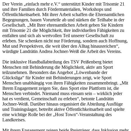
Der Verein „einfach mehr e.V.“ unterstützt Kinder mit Trisomie 21
und ihre Familien durch Fördermaterialien, Workshops und
Öffentlichkeitsarbeit. Mit ihrer Arbeit schaffen die Ehrenamtlichen
Begegnungen, bauen Vorurteile ab und stärken die Teilhabe in der
Gesellschaft. „Mit Ihrer ehrenamtlichen Arbeit geben Sie Kindern
mit Trisomie 21 die Möglichkeit, ihre individuellen Fähigkeiten zu
entfalten und sich als wertvollen Teil unserer Gesellschaft zu
erleben. Sie schenken nicht nur Förderung, sondern auch Hoffnung,
Mut und Perspektiven, die weit über den Alltag hinausreichen“,
würdigte Landrätin Andrea Jochner-Weiß die Arbeit des Vereins.
Die inklusive Handballabteilung des TSV Peißenberg bietet
Menschen mit Behinderung die Möglichkeit, aktiv am Sport
teilzunehmen. Besonders das Angebot „Löwenbande der
Glücksliga“ für Kinder mit Behinderungen zeigt, wie Sport
Menschen unabhängig von ihren Fähigkeiten zusammenbringt. „Mit
Ihrem Engagement zeigen Sie, dass Sport eine Plattform ist, die
Menschen verbindet. Niemand muss einsam sein – wirklich jeder
hat es verdient, Gemeinschaft zu erleben“, betonte Landrätin
Jochner-Weiß. Darüber hinaus organisiert die Abteilung Ausflüge
und Trainingslager, betreibt aktive Öffentlichkeitsarbeit und spielte
eine wichtige Rolle bei der „Host Town“-Veranstaltung des
Landkreises.
Mit ihrem Engagement zeigen beide Preisträger, dass Inklusion mehr