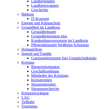
Landkreisdaten
Landkreiswappen
Geschichte
Bildung
IT-Konzept
Energie und Klimaschutz
Gesundheit im Landkreis
Gesundheitsamt
Gesundheitsregion plus
Krankenhausversorung im Landkreis
Pflegestützpunkt Weilheim-Schongau
Heimatpflege
Jugend und Familie
Ganztagsbetreuung fuer Grundschulkinder
Kreistag
Bürgerinformation
Geschäftsordnung
Mitglieder des Kreistags
Kreisgremien
Sitzungstermine
Sitzungsrecherche
Kreisentwicklung
LAG
Teilhabe
Tourismus