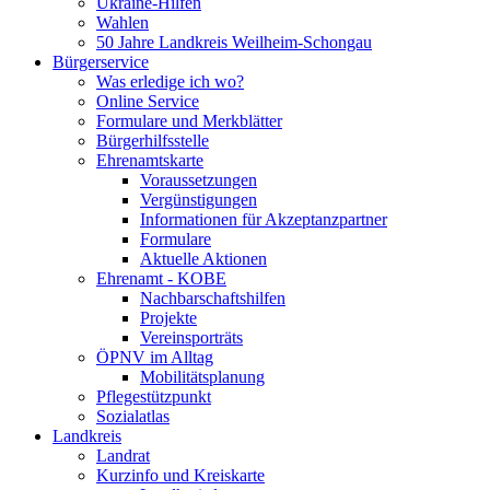
Ukraine-Hilfen
Wahlen
50 Jahre Landkreis Weilheim-Schongau
Bürgerservice
Was erledige ich wo?
Online Service
Formulare und Merkblätter
Bürgerhilfsstelle
Ehrenamtskarte
Voraussetzungen
Vergünstigungen
Informationen für Akzeptanzpartner
Formulare
Aktuelle Aktionen
Ehrenamt - KOBE
Nachbarschaftshilfen
Projekte
Vereinsporträts
ÖPNV im Alltag
Mobilitätsplanung
Pflegestützpunkt
Sozialatlas
Landkreis
Landrat
Kurzinfo und Kreiskarte