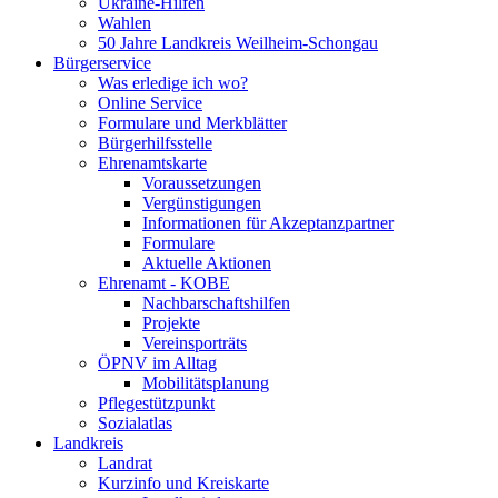
Ukraine-Hilfen
Wahlen
50 Jahre Landkreis Weilheim-Schongau
Bürgerservice
Was erledige ich wo?
Online Service
Formulare und Merkblätter
Bürgerhilfsstelle
Ehrenamtskarte
Voraussetzungen
Vergünstigungen
Informationen für Akzeptanzpartner
Formulare
Aktuelle Aktionen
Ehrenamt - KOBE
Nachbarschaftshilfen
Projekte
Vereinsporträts
ÖPNV im Alltag
Mobilitätsplanung
Pflegestützpunkt
Sozialatlas
Landkreis
Landrat
Kurzinfo und Kreiskarte