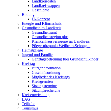
Landkreisdaten
Landkreiswappen
Geschichte
Bildung
IT-Konzept
Energie und Klimaschutz
Gesundheit im Landkreis
Gesundheitsamt
Gesundheitsregion plus
Krankenhausversorung im Landkreis
Pflegestützpunkt Weilheim-Schongau
Heimatpflege
Jugend und Familie
Ganztagsbetreuung fuer Grundschulkinder
Kreistag
Bürgerinformation
Geschäftsordnung
Mitglieder des Kreistags
Kreisgremien
Sitzungstermine
Sitzungsrecherche
Kreisentwicklung
LAG
Teilhabe
Tourismus