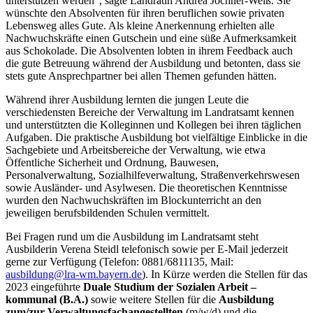
unterstützen werden“, sagte Landrätin Andrea Jochner-Weiß. Sie
wünschte den Absolventen für ihren beruflichen sowie privaten
Lebensweg alles Gute. Als kleine Anerkennung erhielten alle
Nachwuchskräfte einen Gutschein und eine süße Aufmerksamkeit
aus Schokolade. Die Absolventen lobten in ihrem Feedback auch
die gute Betreuung während der Ausbildung und betonten, dass sie
stets gute Ansprechpartner bei allen Themen gefunden hätten.
Während ihrer Ausbildung lernten die jungen Leute die
verschiedensten Bereiche der Verwaltung im Landratsamt kennen
und unterstützten die Kolleginnen und Kollegen bei ihren täglichen
Aufgaben. Die praktische Ausbildung bot vielfältige Einblicke in die
Sachgebiete und Arbeitsbereiche der Verwaltung, wie etwa
Öffentliche Sicherheit und Ordnung, Bauwesen,
Personalverwaltung, Sozialhilfeverwaltung, Straßenverkehrswesen
sowie Ausländer- und Asylwesen. Die theoretischen Kenntnisse
wurden den Nachwuchskräften im Blockunterricht an den
jeweiligen berufsbildenden Schulen vermittelt.
Bei Fragen rund um die Ausbildung im Landratsamt steht
Ausbilderin Verena Steidl telefonisch sowie per E-Mail jederzeit
gerne zur Verfügung (Telefon: 0881/6811135, Mail:
ausbildung@lra-wm.bayern.de
). In Kürze werden die Stellen für das
2023 eingeführte
Duale Studium der Sozialen Arbeit –
kommunal (B.A.)
sowie weitere Stellen für die
Ausbildung
zum/zur Verwaltungsfachangestellten
(m/w/d) und die