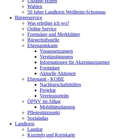
Ukraine-Hilfen
Wahlen
50 Jahre Landkreis Weilheim-Schongau
Bürgerservice
Was erledige ich wo?
Online Service
Formulare und Merkblätter
Bürgerhilfsstelle
Ehrenamtskarte
Voraussetzungen
Vergünstigungen
Informationen für Akzeptanzpartner
Formulare
Aktuelle Aktionen
Ehrenamt - KOBE
Nachbarschaftshilfen
Projekte
Vereinsporträts
ÖPNV im Alltag
Mobilitätsplanung
Pflegestützpunkt
Sozialatlas
Landkreis
Landrat
Kurzinfo und Kreiskarte