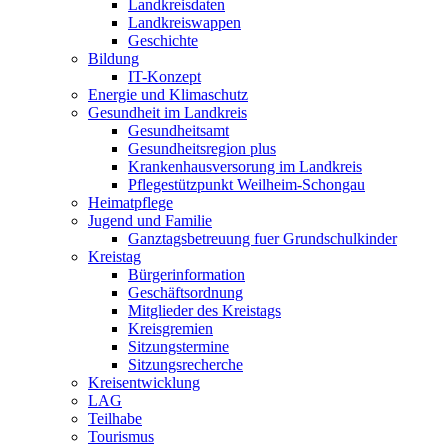
Landkreisdaten
Landkreiswappen
Geschichte
Bildung
IT-Konzept
Energie und Klimaschutz
Gesundheit im Landkreis
Gesundheitsamt
Gesundheitsregion plus
Krankenhausversorung im Landkreis
Pflegestützpunkt Weilheim-Schongau
Heimatpflege
Jugend und Familie
Ganztagsbetreuung fuer Grundschulkinder
Kreistag
Bürgerinformation
Geschäftsordnung
Mitglieder des Kreistags
Kreisgremien
Sitzungstermine
Sitzungsrecherche
Kreisentwicklung
LAG
Teilhabe
Tourismus