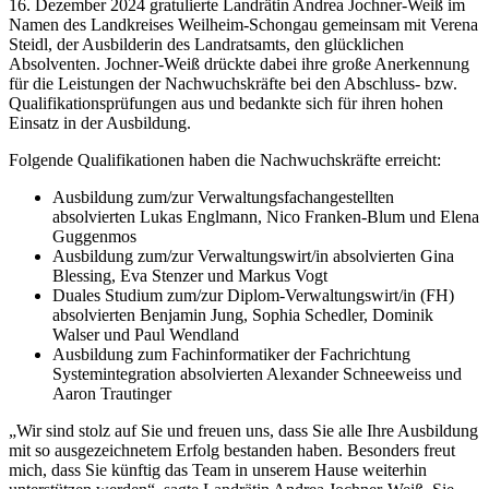
16. Dezember 2024 gratulierte Landrätin Andrea Jochner-Weiß im
Namen des Landkreises Weilheim-Schongau gemeinsam mit Verena
Steidl, der Ausbilderin des Landratsamts, den glücklichen
Absolventen. Jochner-Weiß drückte dabei ihre große Anerkennung
für die Leistungen der Nachwuchskräfte bei den Abschluss- bzw.
Qualifikationsprüfungen aus und bedankte sich für ihren hohen
Einsatz in der Ausbildung.
Folgende Qualifikationen haben die Nachwuchskräfte erreicht:
Ausbildung zum/zur Verwaltungsfachangestellten
absolvierten Lukas Englmann, Nico Franken-Blum und Elena
Guggenmos
Ausbildung zum/zur Verwaltungswirt/in absolvierten Gina
Blessing, Eva Stenzer und Markus Vogt
Duales Studium zum/zur Diplom-Verwaltungswirt/in (FH)
absolvierten Benjamin Jung, Sophia Schedler, Dominik
Walser und Paul Wendland
Ausbildung zum Fachinformatiker der Fachrichtung
Systemintegration absolvierten Alexander Schneeweiss und
Aaron Trautinger
„Wir sind stolz auf Sie und freuen uns, dass Sie alle Ihre Ausbildung
mit so ausgezeichnetem Erfolg bestanden haben. Besonders freut
mich, dass Sie künftig das Team in unserem Hause weiterhin