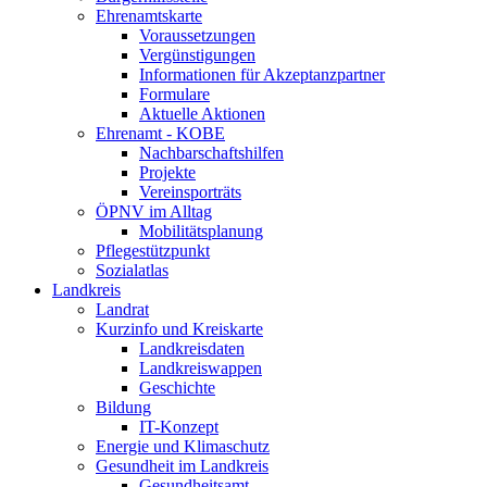
Ehrenamtskarte
Voraussetzungen
Vergünstigungen
Informationen für Akzeptanzpartner
Formulare
Aktuelle Aktionen
Ehrenamt - KOBE
Nachbarschaftshilfen
Projekte
Vereinsporträts
ÖPNV im Alltag
Mobilitätsplanung
Pflegestützpunkt
Sozialatlas
Landkreis
Landrat
Kurzinfo und Kreiskarte
Landkreisdaten
Landkreiswappen
Geschichte
Bildung
IT-Konzept
Energie und Klimaschutz
Gesundheit im Landkreis
Gesundheitsamt