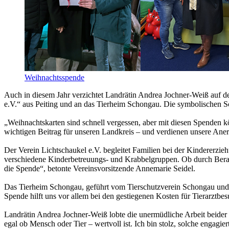
Weihnachtsspende
Auch in diesem Jahr verzichtet Landrätin Andrea Jochner-Weiß auf d
e.V.“ aus Peiting und an das Tierheim Schongau. Die symbolischen S
„Weihnachtskarten sind schnell vergessen, aber mit diesen Spenden k
wichtigen Beitrag für unseren Landkreis – und verdienen unsere An
Der Verein Lichtschaukel e.V. begleitet Familien bei der Kindererzi
verschiedene Kinderbetreuungs- und Krabbelgruppen. Ob durch Beratun
die Spende“, betonte Vereinsvorsitzende Annemarie Seidel.
Das Tierheim Schongau, geführt vom Tierschutzverein Schongau und U
Spende hilft uns vor allem bei den gestiegenen Kosten für Tierarztbes
Landrätin Andrea Jochner-Weiß lobte die unermüdliche Arbeit beider 
egal ob Mensch oder Tier – wertvoll ist. Ich bin stolz, solche engagi