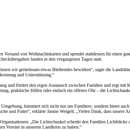
en Versand von Weihnachtskarten und spendet stattdessen für einen gu
checkübergaben fanden in den vergangenen Tagen statt.
önnen wir gemeinsam etwas Bleibendes bewirken“, sagte die Landrätin 
erkennung und Unterstützung.“
ehung und fördert den regen Austausch zwischen Familien und regt mit 
g, praktische Hilfen oder einfach ein offenes Ohr – die Lichtschauke
mgebung, kümmert sich nicht nur um Fundtiere, sondern bietet auch v
uche und Futter“, erklärte Janine Weigelt. „Vielen Dank, dass unsere A
Organisationen: „Die Lichtschaukel schenkt den Familien Lichtblicke 
erten Vereine in unserem Landkreis zu haben.“