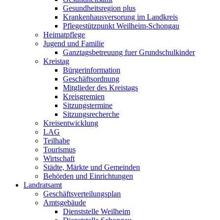
Gesundheitsregion plus
Krankenhausversorung im Landkreis
Pflegestützpunkt Weilheim-Schongau
Heimatpflege
Jugend und Familie
Ganztagsbetreuung fuer Grundschulkinder
Kreistag
Bürgerinformation
Geschäftsordnung
Mitglieder des Kreistags
Kreisgremien
Sitzungstermine
Sitzungsrecherche
Kreisentwicklung
LAG
Teilhabe
Tourismus
Wirtschaft
Städte, Märkte und Gemeinden
Behörden und Einrichtungen
Landratsamt
Geschäftsverteilungsplan
Amtsgebäude
Dienststelle Weilheim