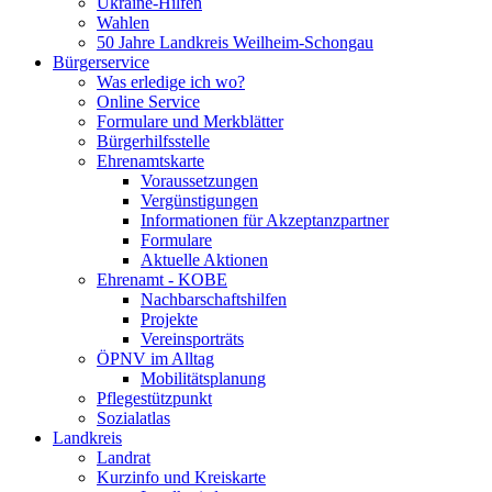
Ukraine-Hilfen
Wahlen
50 Jahre Landkreis Weilheim-Schongau
Bürgerservice
Was erledige ich wo?
Online Service
Formulare und Merkblätter
Bürgerhilfsstelle
Ehrenamtskarte
Voraussetzungen
Vergünstigungen
Informationen für Akzeptanzpartner
Formulare
Aktuelle Aktionen
Ehrenamt - KOBE
Nachbarschaftshilfen
Projekte
Vereinsporträts
ÖPNV im Alltag
Mobilitätsplanung
Pflegestützpunkt
Sozialatlas
Landkreis
Landrat
Kurzinfo und Kreiskarte