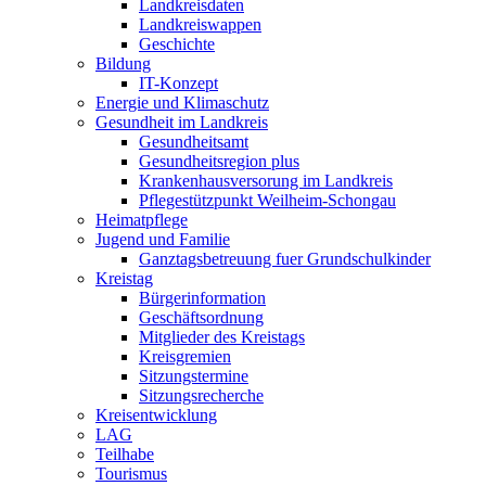
Landkreisdaten
Landkreiswappen
Geschichte
Bildung
IT-Konzept
Energie und Klimaschutz
Gesundheit im Landkreis
Gesundheitsamt
Gesundheitsregion plus
Krankenhausversorung im Landkreis
Pflegestützpunkt Weilheim-Schongau
Heimatpflege
Jugend und Familie
Ganztagsbetreuung fuer Grundschulkinder
Kreistag
Bürgerinformation
Geschäftsordnung
Mitglieder des Kreistags
Kreisgremien
Sitzungstermine
Sitzungsrecherche
Kreisentwicklung
LAG
Teilhabe
Tourismus