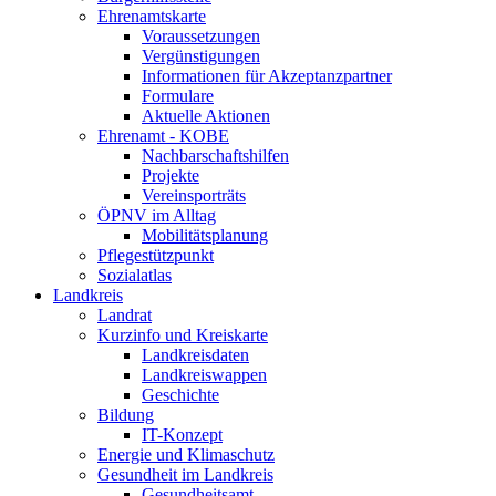
Ehrenamtskarte
Voraussetzungen
Vergünstigungen
Informationen für Akzeptanzpartner
Formulare
Aktuelle Aktionen
Ehrenamt - KOBE
Nachbarschaftshilfen
Projekte
Vereinsporträts
ÖPNV im Alltag
Mobilitätsplanung
Pflegestützpunkt
Sozialatlas
Landkreis
Landrat
Kurzinfo und Kreiskarte
Landkreisdaten
Landkreiswappen
Geschichte
Bildung
IT-Konzept
Energie und Klimaschutz
Gesundheit im Landkreis
Gesundheitsamt