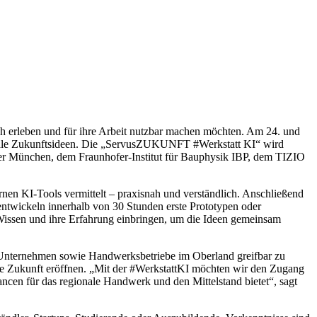
ch erleben und für ihre Arbeit nutzbar machen möchten. Am 24. und
gitale Zukunftsideen. Die „ServusZUKUNFT #Werkstatt KI“ wird
 München, dem Fraunhofer-Institut für Bauphysik IBP, dem TIZIO
en KI-Tools vermittelt – praxisnah und verständlich. Anschließend
entwickeln innerhalb von 30 Stunden erste Prototypen oder
 Wissen und ihre Erfahrung einbringen, um die Ideen gemeinsam
sche Unternehmen sowie Handwerksbetriebe im Oberland greifbar zu
ie Zukunft eröffnen. „Mit der #WerkstattKI möchten wir den Zugang
ncen für das regionale Handwerk und den Mittelstand bietet“, sagt