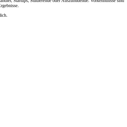
tändler, Startups, Studierende oder Auszubildende. Vorkenntnisse sind
Ergebnisse.
ich.