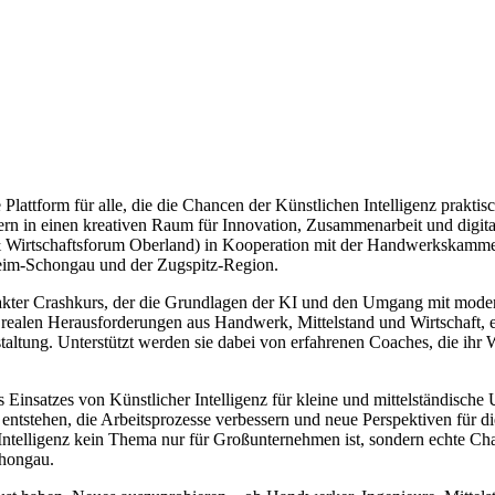
ttform für alle, die die Chancen der Künstlichen Intelligenz praktis
uern in einen kreativen Raum für Innovation, Zusammenarbeit und di
irtschaftsforum Oberland) in Kooperation mit der Handwerkskammer
eim-Schongau und der Zugspitz-Region.
kter Crashkurs, der die Grundlagen der KI und den Umgang mit modern
n realen Herausforderungen aus Handwerk, Mittelstand und Wirtschaft, 
altung. Unterstützt werden sie dabei von erfahrenen Coaches, die ihr
 des Einsatzes von Künstlicher Intelligenz für kleine und mittelständi
tstehen, die Arbeitsprozesse verbessern und neue Perspektiven für d
 Intelligenz kein Thema nur für Großunternehmen ist, sondern echte Cha
chongau.