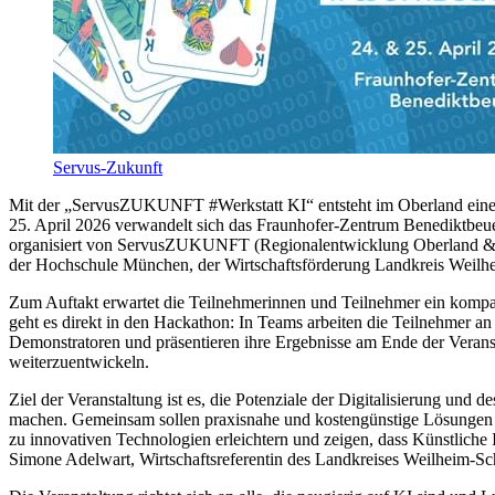
Servus-Zukunft
Mit der „ServusZUKUNFT #Werkstatt KI“ entsteht im Oberland eine Pla
25. April 2026 verwandelt sich das Fraunhofer-Zentrum Benediktbe
organisiert von ServusZUKUNFT (Regionalentwicklung Oberland & W
der Hochschule München, der Wirtschaftsförderung Landkreis Weilh
Zum Auftakt erwartet die Teilnehmerinnen und Teilnehmer ein kompa
geht es direkt in den Hackathon: In Teams arbeiten die Teilnehmer a
Demonstratoren und präsentieren ihre Ergebnisse am Ende der Veranst
weiterzuentwickeln.
Ziel der Veranstaltung ist es, die Potenziale der Digitalisierung und
machen. Gemeinsam sollen praxisnahe und kostengünstige Lösungen en
zu innovativen Technologien erleichtern und zeigen, dass Künstliche
Simone Adelwart, Wirtschaftsreferentin des Landkreises Weilheim-S