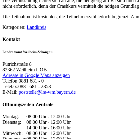
Die Veranstaltung richtet sich an alle, die neugierig auf KI sind und
nicht erforderlich, denn der Crashkurs vermittelt die nötigen Grundlage
Die Teilnahme ist kostenlos, die Teilnehmerzahl jedoch begrenzt. An
Kategorien:
Landkreis
Kontakt
Landratsamt Weilheim-Schongau
Pütrichstraße 8
82362
Weilheim i. OB
Adresse in Google Maps anzeigen
Telefon:
0881 681 - 0
Telefax:
0881 681 - 2353
E-Mail:
poststelle@lra-wm.bayern.de
Öffnungszeiten Zentrale
Montag:
08:00 Uhr - 12:00 Uhr
Dienstag:
08:00 Uhr - 12:00 Uhr
14:00 Uhr - 16:00 Uhr
Mittwoch:
08:00 Uhr - 12:00 Uhr
Donnerstag:
08:00 Uhr - 12:00 Uhr