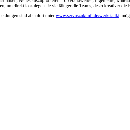
 Lust haben, Neues auszuprobieren – ob Handwerker, Ingenieure, Mittels
n, um direkt loszulegen. Je vielfältiger die Teams, desto kreativer die 
meldungen sind ab sofort unter
www.servuszukunft.de/werkstattki
mögl