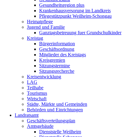
Gesundheitsregion plus
Krankenhausversorung im Landkreis
Pflegestützpunkt Weilheim-Schongau
Heimatpflege
Jugend und Familie
Ganztagsbetreuung fuer Grundschulkinder
Kreistag
Bürgerinformation
Geschäftsordnung
Mitglieder des Kreistags
Kreisgremien
Sitzungstermine
Sitzungsrecherche
Kreisentwicklung
LAG
Teilhabe
Tourismus
Wirtschaft
Städte, Märkte und Gemeinden
Behörden und Einrichtungen
Landratsamt
Geschäftsverteilungsplan
Amtsgebäude
Dienststelle Weilheim