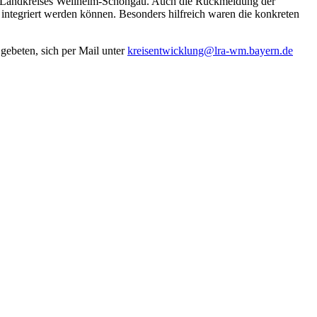
des Landkreises Weilheim-Schongau. Auch die Rückmeldung der
 integriert werden können. Besonders hilfreich waren die konkreten
gebeten, sich per Mail unter
kreisentwicklung@lra-wm.bayern.de