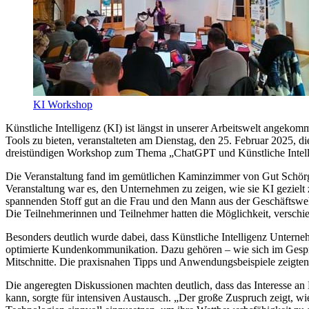
KI Workshop
Künstliche Intelligenz (KI) ist längst in unserer Arbeitswelt angek
Tools zu bieten, veranstalteten am Dienstag, den 25. Februar 2025,
dreistündigen Workshop zum Thema „ChatGPT und Künstliche Intellige
Die Veranstaltung fand im gemütlichen Kaminzimmer von Gut Schörghof
Veranstaltung war es, den Unternehmen zu zeigen, wie sie KI geziel
spannenden Stoff gut an die Frau und den Mann aus der Geschäftswe
Die Teilnehmerinnen und Teilnehmer hatten die Möglichkeit, verschi
Besonders deutlich wurde dabei, dass Künstliche Intelligenz Unternehm
optimierte Kundenkommunikation. Dazu gehören – wie sich im Gespräc
Mitschnitte. Die praxisnahen Tipps und Anwendungsbeispiele zeigten,
Die angeregten Diskussionen machten deutlich, dass das Interesse an 
kann, sorgte für intensiven Austausch. „Der große Zuspruch zeigt, wie