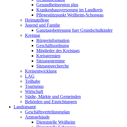
Gesundheitsregion plus
Krankenhausversorung im Landkreis
Pflegestützpunkt Weilheim-Schongau
Heimatpflege
Jugend und Familie
Ganztagsbetreuung fuer Grundschulkinder
Kreistag
Bürgerinformation
Geschäftsordnung
Mitglieder des Kreistags
Kreisgremien
Sitzungstermine
Sitzungsrecherche
Kreisentwicklung
LAG
Teilhabe
Tourismus
Wirtschaft
Städte, Märkte und Gemeinden
Behörden und Einrichtungen
Landratsamt
Geschäftsverteilungsplan
Amtsgebäude
Dienststelle Weilheim