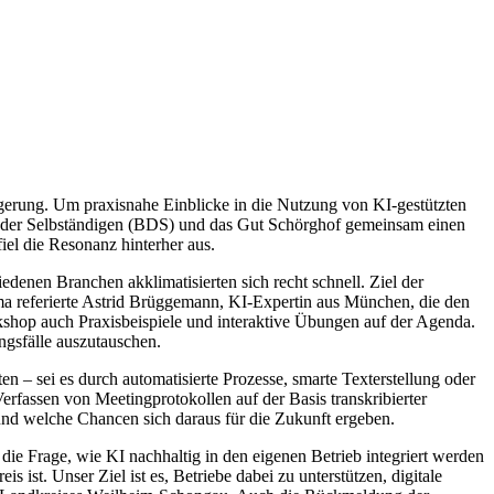
eigerung. Um praxisnahe Einblicke in die Nutzung von KI-gestützten
nd der Selbständigen (BDS) und das Gut Schörghof gemeinsam einen
el die Resonanz hinterher aus.
enen Branchen akklimatisierten sich recht schnell. Ziel der
ma referierte Astrid Brüggemann, KI-Expertin aus München, die den
shop auch Praxisbeispiele und interaktive Übungen auf der Agenda.
ngsfälle auszutauschen.
en – sei es durch automatisierte Prozesse, smarte Texterstellung oder
fassen von Meetingprotokollen auf der Basis transkribierter
und welche Chancen sich daraus für die Zukunft ergeben.
die Frage, wie KI nachhaltig in den eigenen Betrieb integriert werden
ist. Unser Ziel ist es, Betriebe dabei zu unterstützen, digitale