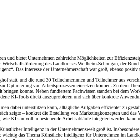
ommen und bietet Unternehmen zahlreiche Möglichkeiten zur Effizienzst
 die Wirtschaftsförderung des Landkreises Weilheim-Schongau, der Bu
nz“. Das Interesse der Unternehmerschaft war groß, ebenso positiv fi
 statt, und die rund 30 Teilnehmerinnen und Teilnehmer aus verschied
t zur Optimierung von Arbeitsprozessen einsetzen können. Zu dem The
lt bringen konnte. Neben fundiertem Fachwissen standen bei dem Work
edene KI-Tools direkt auszuprobieren und sich über konkrete Anwendu
en dabei unterstützen kann, alltägliche Aufgaben effizienter zu gestalt
h zeigte – konkret die Erstellung von Marketingkonzepten und das Ver
 wie KI sinnvoll in bestehende Arbeitsabläufe integriert werden kann 
Künstlicher Intelligenz in der Unternehmenswelt groß ist. Insbesondere 
 wichtig das Thema Künstliche Intelligenz für Unternehmen im Landkreis 