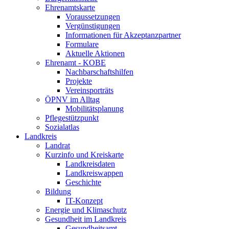
Ehrenamtskarte
Voraussetzungen
Vergünstigungen
Informationen für Akzeptanzpartner
Formulare
Aktuelle Aktionen
Ehrenamt - KOBE
Nachbarschaftshilfen
Projekte
Vereinsporträts
ÖPNV im Alltag
Mobilitätsplanung
Pflegestützpunkt
Sozialatlas
Landkreis
Landrat
Kurzinfo und Kreiskarte
Landkreisdaten
Landkreiswappen
Geschichte
Bildung
IT-Konzept
Energie und Klimaschutz
Gesundheit im Landkreis
Gesundheitsamt