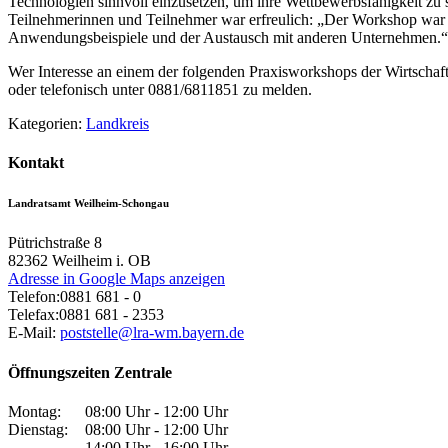
Technologien sinnvoll einzusetzen, um ihre Wettbewerbsfähigkeit zu
Teilnehmerinnen und Teilnehmer war erfreulich: „Der Workshop war äu
Anwendungsbeispiele und der Austausch mit anderen Unternehmen.“
Wer Interesse an einem der folgenden Praxisworkshops der Wirtschaf
oder telefonisch unter 0881/6811851 zu melden.
Kategorien:
Landkreis
Kontakt
Landratsamt Weilheim-Schongau
Pütrichstraße 8
82362
Weilheim i. OB
Adresse in Google Maps anzeigen
Telefon:
0881 681 - 0
Telefax:
0881 681 - 2353
E-Mail:
poststelle@lra-wm.bayern.de
Öffnungszeiten Zentrale
Montag:
08:00 Uhr - 12:00 Uhr
Dienstag:
08:00 Uhr - 12:00 Uhr
14:00 Uhr - 16:00 Uhr