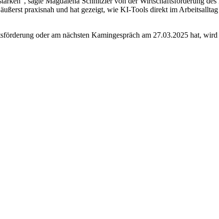
 stärken“, sagte Magdalena Schnitzler von der Wirtschaftsförderung 
ßerst praxisnah und hat gezeigt, wie KI-Tools direkt im Arbeitsalltag
tsförderung oder am nächsten Kamingespräch am 27.03.2025 hat, wird 