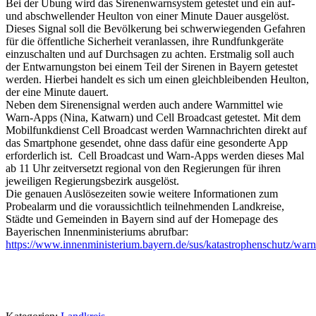
Bei der Übung wird das Sirenenwarnsystem getestet und ein auf-
und abschwellender Heulton von einer Minute Dauer ausgelöst.
Dieses Signal soll die Bevölkerung bei schwerwiegenden Gefahren
für die öffentliche Sicherheit veranlassen, ihre Rundfunkgeräte
einzuschalten und auf Durchsagen zu achten. Erstmalig soll auch
der Entwarnungston bei einem Teil der Sirenen in Bayern getestet
werden. Hierbei handelt es sich um einen gleichbleibenden Heulton,
der eine Minute dauert.
Neben dem Sirenensignal werden auch andere Warnmittel wie
Warn-Apps (Nina, Katwarn) und Cell Broadcast getestet. Mit dem
Mobilfunkdienst Cell Broadcast werden Warnnachrichten direkt auf
das Smartphone gesendet, ohne dass dafür eine gesonderte App
erforderlich ist. Cell Broadcast und Warn-Apps werden dieses Mal
ab 11 Uhr zeitversetzt regional von den Regierungen für ihren
jeweiligen Regierungsbezirk ausgelöst.
Die genauen Auslösezeiten sowie weitere Informationen zum
Probealarm und die voraussichtlich teilnehmenden Landkreise,
Städte und Gemeinden in Bayern sind auf der Homepage des
Bayerischen Innenministeriums abrufbar:
https://www.innenministerium.bayern.de/sus/katastrophenschutz/war