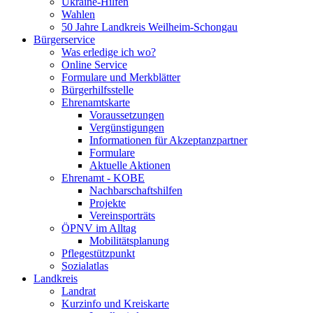
Ukraine-Hilfen
Wahlen
50 Jahre Landkreis Weilheim-Schongau
Bürgerservice
Was erledige ich wo?
Online Service
Formulare und Merkblätter
Bürgerhilfsstelle
Ehrenamtskarte
Voraussetzungen
Vergünstigungen
Informationen für Akzeptanzpartner
Formulare
Aktuelle Aktionen
Ehrenamt - KOBE
Nachbarschaftshilfen
Projekte
Vereinsporträts
ÖPNV im Alltag
Mobilitätsplanung
Pflegestützpunkt
Sozialatlas
Landkreis
Landrat
Kurzinfo und Kreiskarte