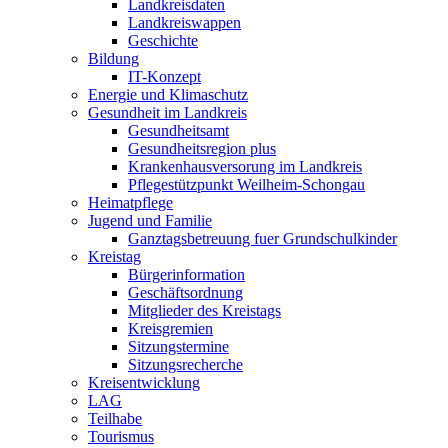
Landkreisdaten
Landkreiswappen
Geschichte
Bildung
IT-Konzept
Energie und Klimaschutz
Gesundheit im Landkreis
Gesundheitsamt
Gesundheitsregion plus
Krankenhausversorung im Landkreis
Pflegestützpunkt Weilheim-Schongau
Heimatpflege
Jugend und Familie
Ganztagsbetreuung fuer Grundschulkinder
Kreistag
Bürgerinformation
Geschäftsordnung
Mitglieder des Kreistags
Kreisgremien
Sitzungstermine
Sitzungsrecherche
Kreisentwicklung
LAG
Teilhabe
Tourismus